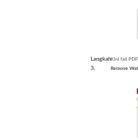
Langkah
Kini fail P
3.
Remove Wat