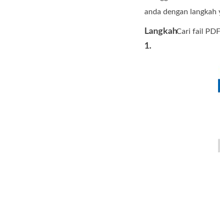
anda dengan langkah y
Langkah
Cari fail PD
1.