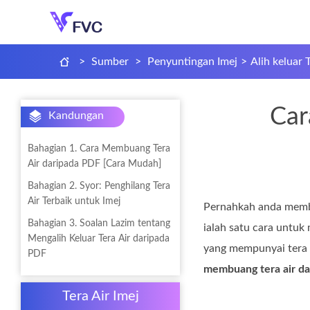
>
Sumber
>
Penyuntingan Imej
>
Alih keluar 
Car
Kandungan
Bahagian 1. Cara Membuang Tera
Air daripada PDF [Cara Mudah]
Bahagian 2. Syor: Penghilang Tera
Air Terbaik untuk Imej
Pernahkah anda memba
Bahagian 3. Soalan Lazim tentang
ialah satu cara untuk
Mengalih Keluar Tera Air daripada
yang mempunyai tera a
PDF
membuang tera air d
Tera Air Imej