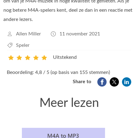
om van je M4A‑muziek in hoge kwaliteit te genieten. Als je
nog betere M4A‑spelers kent, deel ze dan in een reactie met
andere lezers.
Allen Miller
11 november 2021
Speler
Uitstekend
1
2
3
4
5
Beoordeling: 4,8 / 5 (op basis van 155 stemmen)
Share to
Meer lezen