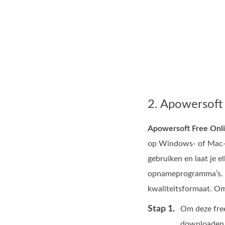
2. Apowersoft 
Apowersoft Free Onl
op Windows‑ of Mac‑co
gebruiken en laat je e
opnameprogramma’s. In
kwaliteitsformaat. Om 
Stap 1.
Om deze free
downloaden e