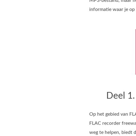
MP3‑bestand, maar het 
informatie waar je op 
Deel 1.
Op het gebied van FLA
FLAC recorder freewar
weg te helpen, biedt d