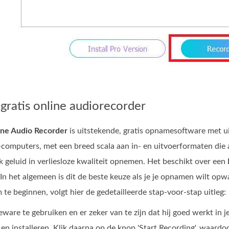
gratis online audiorecorder
ine Audio Recorder
is uitstekende, gratis opnamesoftware met u
mputers, met een breed scala aan in- en uitvoerformaten die a
lk geluid in verliesloze kwaliteit opnemen. Het beschikt over een
 het algemeen is dit de beste keuze als je je opnamen wilt op
te beginnen, volgt hier de gedetailleerde stap‑voor‑stap uitleg:
ware te gebruiken en er zeker van te zijn dat hij goed werkt in 
n installeren. Klik daarna op de knop 'Start Recording', waardoo