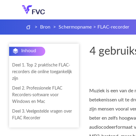
>
Bron
>
Schermopname
>
FLAC-recorder
4 gebruik
Inhoud
Deel 1. Top 2 praktische FLAC-
recorders die online toegankelijk
zijn
Deel 2. Professionele FLAC
Muziek is een van de
Recorders-software voor
betekenissen uit te dr
Windows en Mac
zijn mensen vooral ve
Deel 3. Veelgestelde vragen over
beter en zelfs hoogwaa
FLAC Recorder
audiocodeerformaat voo