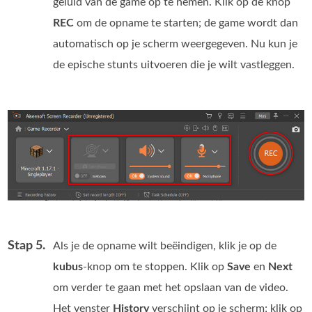
geluid van de game op te nemen. Klik op de knop
REC
om de opname te starten; de game wordt dan
automatisch op je scherm weergegeven. Nu kun je
de epische stunts uitvoeren die je wilt vastleggen.
Stap 5.
Als je de opname wilt beëindigen, klik je op de
kubus
‑knop om te stoppen. Klik op
Save
en
Next
om verder te gaan met het opslaan van de video.
Het venster
History
verschijnt op je scherm; klik op