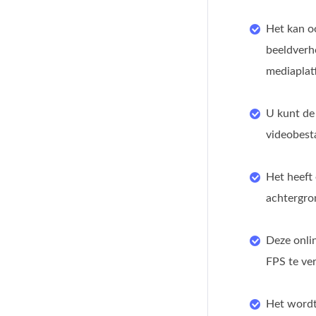
Het kan o
beeldverh
mediaplat
U kunt de
videobest
Het heeft
achtergro
Deze onli
FPS te ve
Het wordt