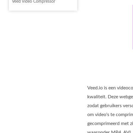
Veed Video Compressor
Veed.io is een video
kwaliteit. Deze webgeb
zodat gebruikers vers
om video's te comprim
gecomprimeerd met zij
waaronder MP4, AVI, M