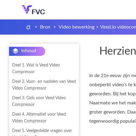
>
Bron
>
Video bewerking
>
Veed.io videoco
Herzien
Inhoud
Deel 1. Wat is Veed Video
Compressor
In de 21e eeuw zijn m
Deel 2. Voor- en nadelen van Veed
onbeperkt video’s te 
Video Compressor
geworden. Bij het kop
Deel 3. Gids voor Veed Video
Naarmate we het make
Compressor
groter geworden. Daar
Deel 4. Alternatief voor Veed
tegenwoordig populair
Video Compressor
Deel 5. Veelgestelde vragen over