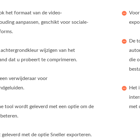
ok het formaat van de video-
Voor 
ouding aanpassen, geschikt voor sociale-
expo
forms.
De t
 achtergrondkleur wijzigen van het
auto
and dat u probeert te comprimeren.
die 
best
 een verwijderaar voor
ndgeluiden.
Het i
inte
ne tool wordt geleverd met een optie om de
met d
rbeteren.
 geleverd met de optie Sneller exporteren.