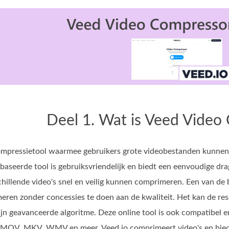
Deel 1. Wat is Veed Video
compressietool waarmee gebruikers grote videobestanden kunnen 
aseerde tool is gebruiksvriendelijk en biedt een eenvoudige drag
chillende video's snel en veilig kunnen comprimeren. Een van de 
eren zonder concessies te doen aan de kwaliteit. Het kan de re
n geavanceerde algoritme. Deze online tool is ook compatibel e
OV, MKV, WMV en meer. Veed.io comprimeert video's en biedt be