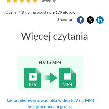
Świetny
1
2
3
4
5
Ocena: 4,8 / 5 (na podstawie 179 głosów)
Share to
Więcej czytania
Jak przekonwertować pliki wideo FLV na MP4
bez płacenia ani grosza