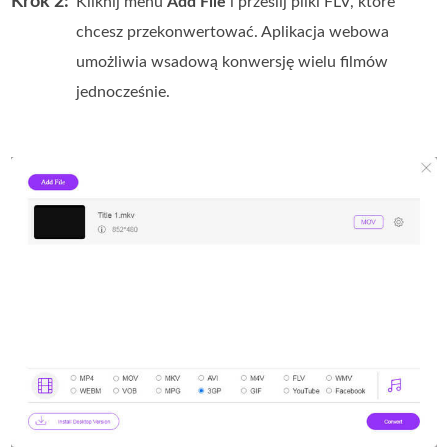
Krok 2:
Kliknij menu
Add File
i prześlij pliki FLV, które
chcesz przekonwertować. Aplikacja webowa
umożliwia wsadową konwersję wielu filmów
jednocześnie.