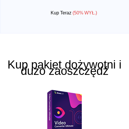
Kup Teraz
(50% WYŁ.)
Kup pakiet dożywotni i
dużo zaoszczędź