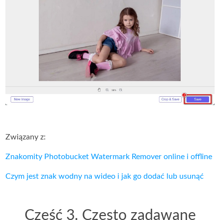
Związany z:
Znakomity Photobucket Watermark Remover online i offline
Czym jest znak wodny na wideo i jak go dodać lub usunąć
Część 3. Często zadawane