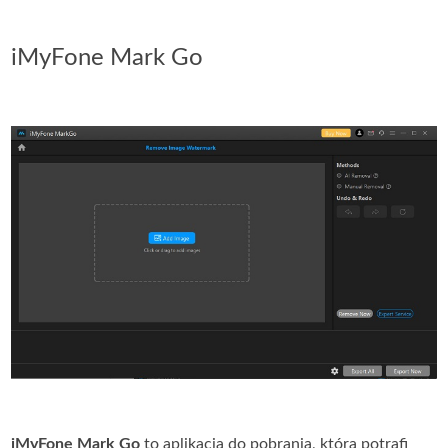
iMyFone Mark Go
iMyFone Mark Go
to aplikacja do pobrania, która potrafi