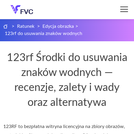
>
Ratunek
>
Edycja obrazka
>
123rf do usuwania znaków wodnych
123rf Środki do usuwania
znaków wodnych —
recenzje, zalety i wady
oraz alternatywa
123RF to bezpłatna witryna licencyjna na zbiory obrazów,