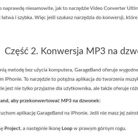
To naprawdę niesamowite, jak to narzędzie Video Converter Ult
 łatwa i szybka. Więc jeśli szukasz narzędzia do konwersji, któr
Część 2. Konwersja MP3 na dzwo
ednią metodę bez użycia komputera, GarageBand oferuje wygodn
 iPhonie. To narzędzie to potężna aplikacja do tworzenia muzyk
e jest nie tylko przyjazne dla użytkownika, ale także oferuje ró
Band, aby przekonwertować MP3 na dzwonek:
ruchom aplikację GarageBand na iPhonie. Jeśli nie masz jej zainst
onę
Project
, a następnie ikonę
Loop
w prawym górnym rogu.