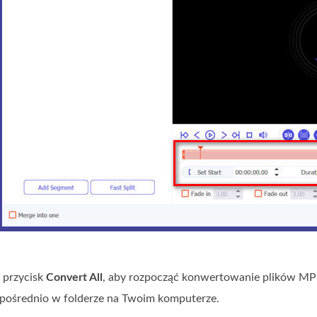
ij przycisk
Convert All
, aby rozpocząć konwertowanie plików MP3
zpośrednio w folderze na Twoim komputerze.