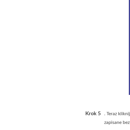
Krok 5
. Teraz klikn
zapisane be