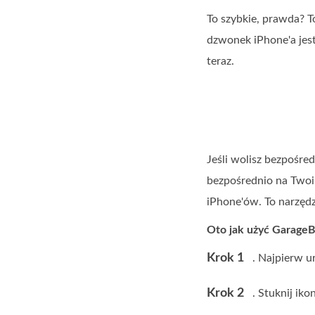
To szybkie, prawda? 
dzwonek iPhone'a jest
teraz.
Jeśli wolisz bezpośr
bezpośrednio na Twoim
iPhone'ów. To narzędzi
Oto jak użyć Garage
Krok 1
. Najpierw u
Krok 2
. Stuknij ik