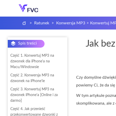
>
Ratunek
>
Konwersja MP3
>
Konwertuj MP
Jak be
Spis treści
Część 1. Konwertuj MP3 na
dzwonek dla iPhone'a na
Macu/Windowsie
Część 2. Konwersja MP3 na
Czy domyślne dźwięki 
dzwonek na iPhone'ie
powiemy Ci, że da się
Część 3. Konwertuj MP3 na
dzwonek iPhone'a [Online i za
W tym artykule pozna
darmo]
skomplikowana, ale z 
Część 4. Jak przenieść
przekonwertowane dzwonki z