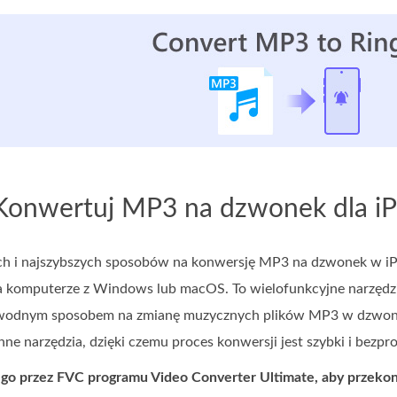
 Konwertuj MP3 na dzwonek dla 
ch i najszybszych sposobów na konwersję MP3 na dzwonek w iP
 komputerze z Windows lub macOS. To wielofunkcyjne narzędz
zawodnym sposobem na zmianę muzycznych plików MP3 w dzwonek
inne narzędzia, dzięki czemu proces konwersji jest szybki i bezp
ego przez FVC programu Video Converter Ultimate, aby prze