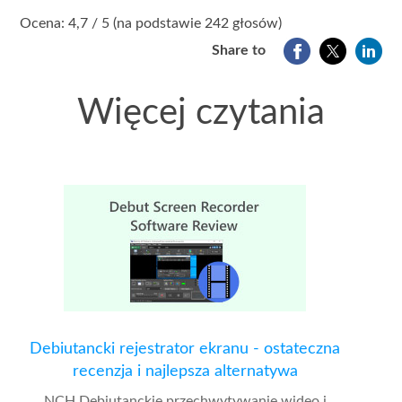
1
2
3
4
5
Ocena: 4,7 / 5 (na podstawie 242 głosów)
Share to
Więcej czytania
Debiutancki rejestrator ekranu - ostateczna
recenzja i najlepsza alternatywa
NCH Debiutanckie przechwytywanie wideo i