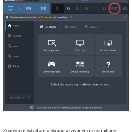
Znanym rejestratorem ekranu używanym przez miliony