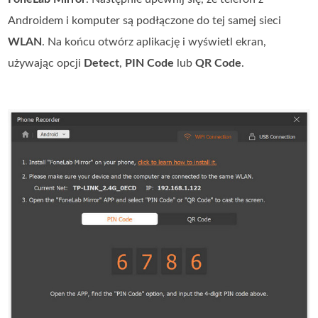
Androidem i komputer są podłączone do tej samej sieci
WLAN
. Na końcu otwórz aplikację i wyświetl ekran,
używając opcji
Detect
,
PIN Code
lub
QR Code
.