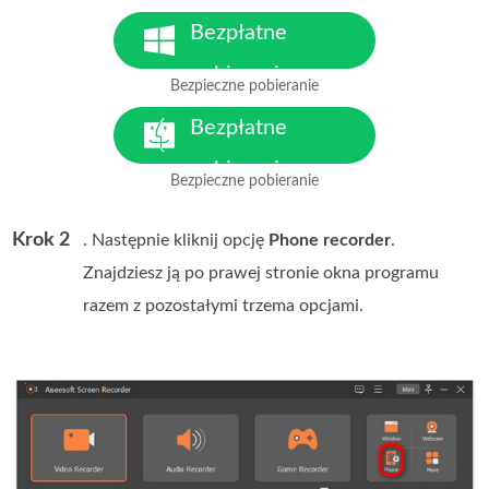
Bezpłatne
pobieranie
Bezpieczne pobieranie
Dla Windows 7 lub nowszego
Bezpłatne
pobieranie
Bezpieczne pobieranie
Dla MacOS 10.7 lub nowszego
Krok 2
. Następnie kliknij opcję
Phone recorder
.
Znajdziesz ją po prawej stronie okna programu
razem z pozostałymi trzema opcjami.