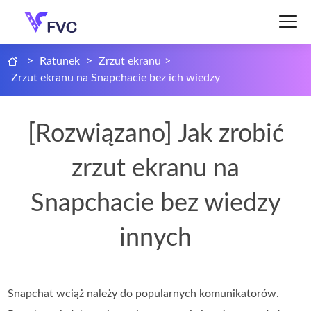
>
Ratunek
>
Zrzut ekranu
>
Zrzut ekranu na Snapchacie bez ich wiedzy
[Rozwiązano] Jak zrobić
zrzut ekranu na
Snapchacie bez wiedzy
innych
Snapchat wciąż należy do popularnych komunikatorów.