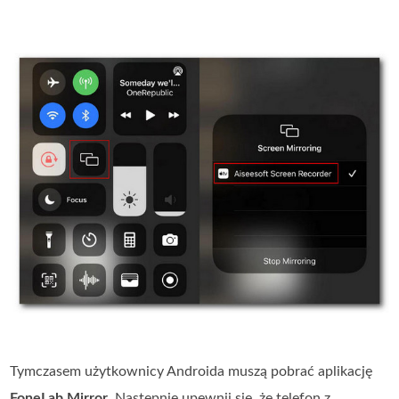
Tymczasem użytkownicy Androida muszą pobrać aplikację
FoneLab Mirror
. Następnie upewnij się, że telefon z