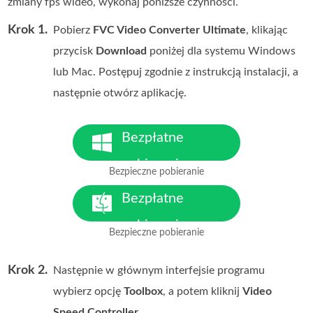
zmiany fps wideo, wykonaj poniższe czynności.
Krok 1.
Pobierz
FVC Video Converter Ultimate
, klikając
przycisk
Download
poniżej dla systemu Windows
lub Mac. Postępuj zgodnie z instrukcją instalacji, a
następnie otwórz aplikację.
Bezpłatne
pobieranie
Bezpieczne pobieranie
Dla Windows 7 lub nowszego
Bezpłatne
pobieranie
Bezpieczne pobieranie
Dla MacOS 10.7 lub nowszego
Krok 2.
Następnie w głównym interfejsie programu
wybierz opcję
Toolbox
, a potem kliknij
Video
Speed Controller
.