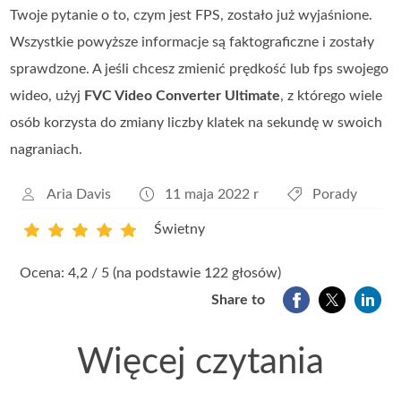
Twoje pytanie o to, czym jest FPS, zostało już wyjaśnione.
Wszystkie powyższe informacje są faktograficzne i zostały
sprawdzone. A jeśli chcesz zmienić prędkość lub fps swojego
wideo, użyj
FVC Video Converter Ultimate
, z którego wiele
osób korzysta do zmiany liczby klatek na sekundę w swoich
nagraniach.
Aria Davis
11 maja 2022 r
Porady
Świetny
1
2
3
4
5
Ocena: 4,2 / 5 (na podstawie 122 głosów)
Share to
Więcej czytania