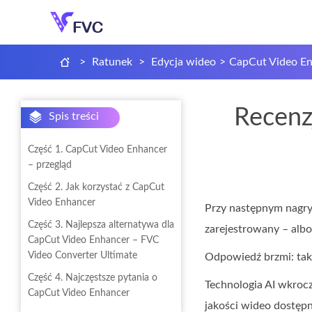
>
Ratunek
>
Edycja wideo
>
CapCut Video E
Recenz
Spis treści
Część 1. CapCut Video Enhancer
– przegląd
Część 2. Jak korzystać z CapCut
Video Enhancer
Przy następnym nagryw
Część 3. Najlepsza alternatywa dla
zarejestrowany – albo
CapCut Video Enhancer – FVC
Video Converter Ultimate
Odpowiedź brzmi: tak
Część 4. Najczęstsze pytania o
Technologia AI wkrocz
CapCut Video Enhancer
jakości wideo dostęp