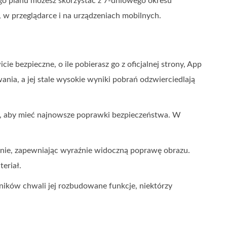
go planu możesz skorzystać z 7-dniowego okresu
 w przeglądarce i na urządzeniach mobilnych.
e bezpieczne, o ile pobierasz go z oficjalnej strony, App
nia, a jej stale wysokie wyniki pobrań odzwierciedlają
cji, aby mieć najnowsze poprawki bezpieczeństwa. W
wnie, zapewniając wyraźnie widoczną poprawę obrazu.
eriał.
ników chwali jej rozbudowane funkcje, niektórzy