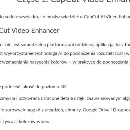
o sedna: wszystko, co musisz wiedzieć o CapCut AI Video Enhanc
Cut Video Enhancer
 nie jest samodzielną platformą ani oddzielną aplikacją, lecz 
t wykorzystanie technologii AI do podnoszenia rozdzielczości 
z wzmacniania nasycenia kolorów – w praktyce do podnoszenia j
by podnieść jakość do poziomu 4K.
ozmycia i przywraca utracone detale dzięki zaawansowanym al
nie surowych nagrań z urządzeń, chmury, Google Drive i Dropbox
 i żywość kolorów wideo.