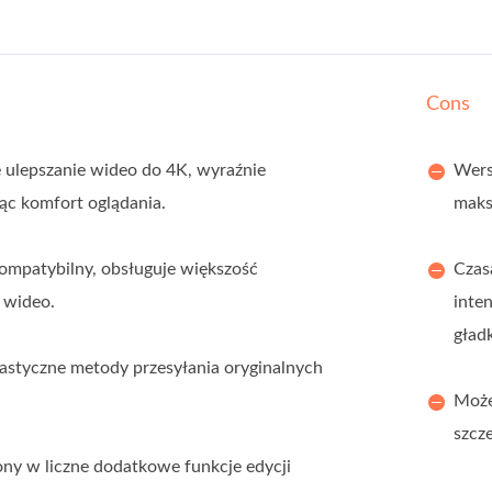
Cons
 ulepszanie wideo do 4K, wyraźnie
Wers
ąc komfort oglądania.
maks
mpatybilny, obsługuje większość
Czas
 wideo.
inte
gładk
lastyczne metody przesyłania oryginalnych
Może
szcz
y w liczne dodatkowe funkcje edycji