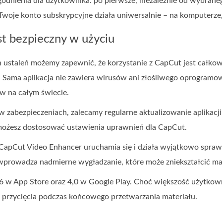
odnienia dla użytkownika: po pierwsze, niezależnie od wybrane
Twoje konto subskrypcyjne działa uniwersalnie – na komputerze,
t bezpieczny w użyciu
ustaleń możemy zapewnić, że korzystanie z CapCut jest całkowici
. Sama aplikacja nie zawiera wirusów ani złośliwego oprogramowa
w na całym świecie.
k w zabezpieczeniach, zalecamy regularne aktualizowanie aplika
możesz dostosować ustawienia uprawnień dla CapCut.
, CapCut Video Enhancer uruchamia się i działa wyjątkowo spra
 wprowadza nadmierne wygładzanie, które może zniekształcić mat
,6 w App Store oraz 4,0 w Google Play. Choć większość użytkow
e przycięcia podczas końcowego przetwarzania materiału.