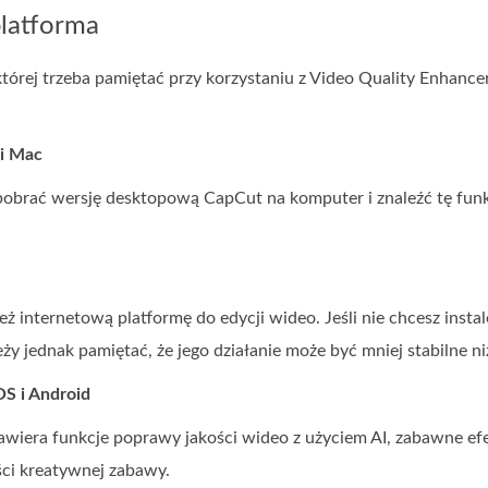
latforma
 której trzeba pamiętać przy korzystaniu z Video Quality Enhan
i Mac
pobrać wersję desktopową CapCut na komputer i znaleźć tę funkc
eż internetową platformę do edycji wideo. Jeśli nie chcesz in
ży jednak pamiętać, że jego działanie może być mniej stabilne n
OS i Android
zawiera funkcje poprawy jakości wideo z użyciem AI, zabawne efe
ści kreatywnej zabawy.