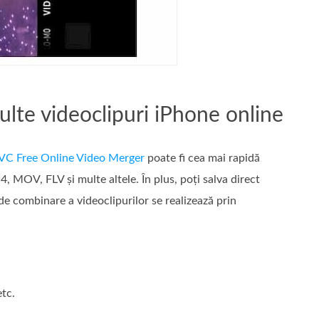
ulte videoclipuri iPhone online
VC Free Online Video Merger
poate fi cea mai rapidă
, MOV, FLV și multe altele. În plus, poți salva direct
e combinare a videoclipurilor se realizează prin
tc.