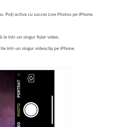
s. Poți activa cu succes Live Photos pe iPhone.
-le într-un singur fișier video.
ile într-un singur videoclip pe iPhone.