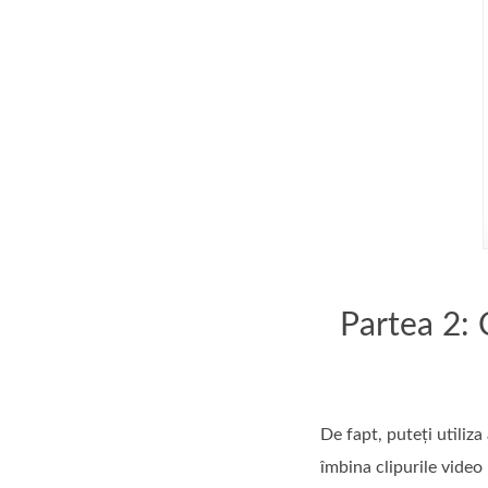
Partea 2: 
De fapt, puteți utiliz
îmbina clipurile video