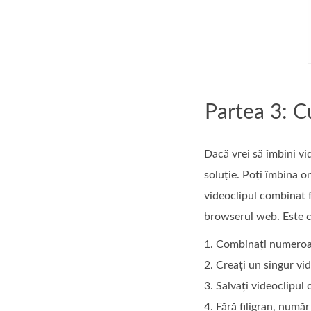
Partea 3: C
Dacă vrei să îmbini vid
soluție. Poți îmbina o
videoclipul combinat f
browserul web. Este co
1. Combinați numeroas
2. Creați un singur vi
3. Salvați videoclipu
4. Fără filigran, număr