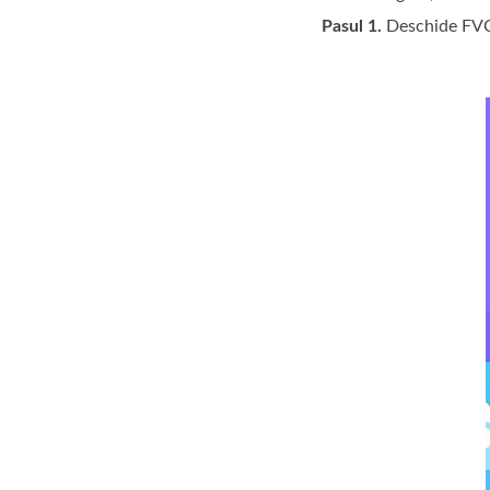
Pasul 1.
Deschide FVC