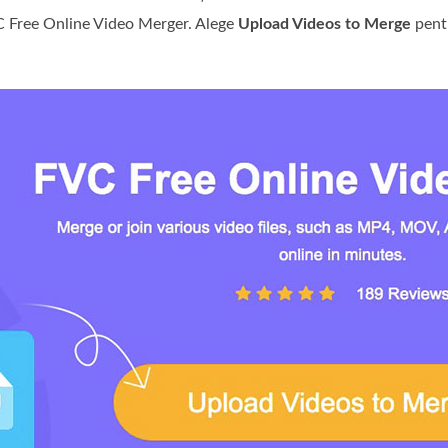
 Free Online Video Merger. Alege
Upload Videos to Merge
pentr