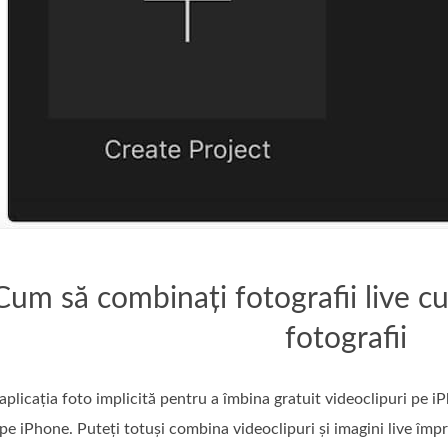
Cum să combinați fotografii live c
fotografii
a aplicația foto implicită pentru a îmbina gratuit videoclipuri pe 
 pe iPhone. Puteți totuși combina videoclipuri și imagini live împr