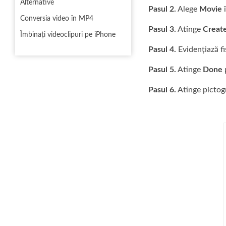
Alternative
Pasul 2.
Alege
Movie
î
Conversia video în MP4
Pasul 3.
Atinge
Creat
Îmbinați videoclipuri pe iPhone
Pasul 4.
Evidențiază fi
Pasul 5.
Atinge
Done
p
Pasul 6.
Atinge picto