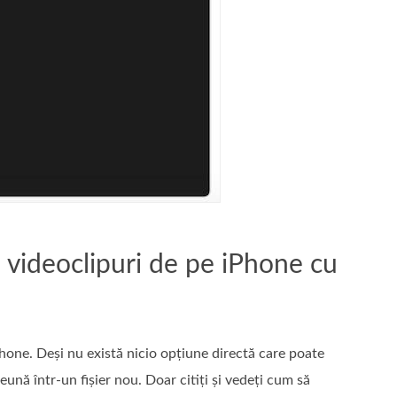
u videoclipuri de pe iPhone cu
iPhone. Deși nu există nicio opțiune directă care poate
eună într-un fișier nou. Doar citiți și vedeți cum să