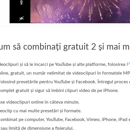
um să combinați gratuit 2 și mai m
eoclipuri și să le încarci pe YouTube și alte platforme, folosirea
F
nline, gratuit, un număr nelimitat de videoclipuri în formatele MP4
olosind presetările pentru YouTube și Facebook. Întregul proces d
mplet gratuit și sigur să îmbini clipuri video de pe iPhone.
e videoclipuri online în câteva minute.
deoclip cu mai multe presetări și formate.
l combinat pe computer, YouTube, Facebook, Vimeo, iPhone, iPad e
 sau limită de dimensiune a fișierului.