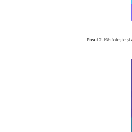
Pasul 2.
Răsfoiește și 