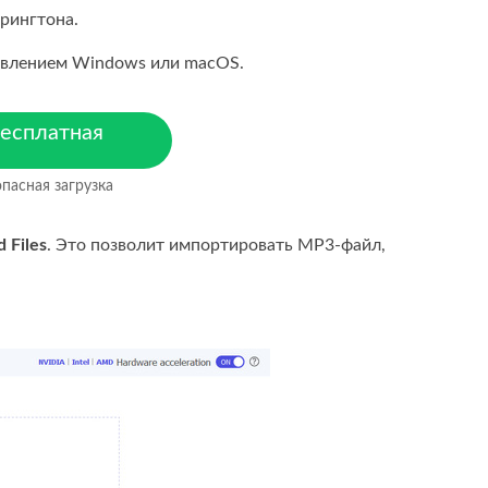
рингтона.
равлением Windows или macOS.
есплатная
агрузка
пасная загрузка
ля MacOS 10.7 или более
оздних версий
 Files
. Это позволит импортировать MP3-файл,