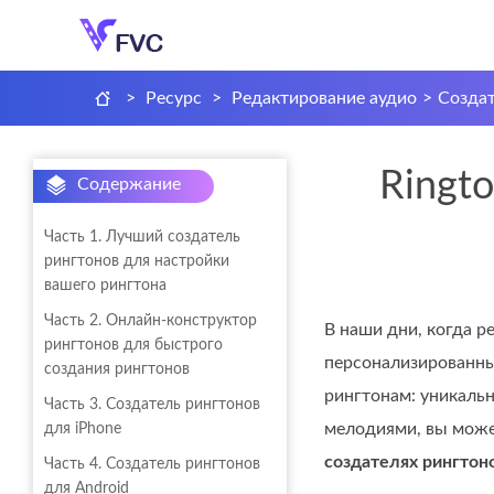
>
Ресурс
>
Редактирование аудио
>
Создат
Ringt
Содержание
Часть 1. Лучший создатель
рингтонов для настройки
вашего рингтона
Часть 2. Онлайн-конструктор
В наши дни, когда р
рингтонов для быстрого
персонализированны
создания рингтонов
рингтонам: уникаль
Часть 3. Создатель рингтонов
мелодиями, вы может
для iPhone
создателях рингтон
Часть 4. Создатель рингтонов
для Android