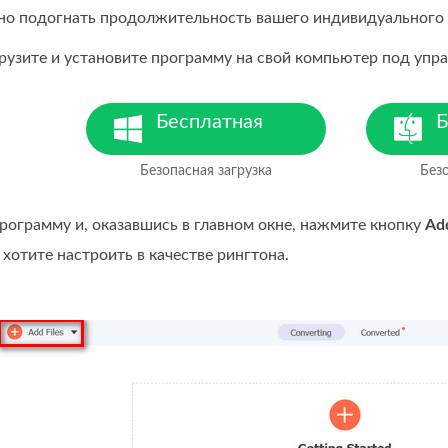
ьно подогнать продолжительность вашего индивидуального 
грузите и установите программу на свой компьютер под уп
Бесплатная
Б
загрузка
з
Безопасная загрузка
Безо
Для Windows 7 или более
Д
поздних версий
п
рограмму и, оказавшись в главном окне, нажмите кнопку
Add
хотите настроить в качестве рингтона.