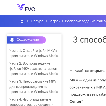
>
Ресурс
>
Игрок
>
Воспроизведение файл
3 спосо
Содержание
Часть 1. Откройте файл MKV в
проигрывателе Windows Media.
Часть 2. Воспроизведение
файлов MKV в альтернативном
Не удаётся
открыть 
проигрывателе Windows Media
MKV — один из попул
Часть 3. Преобразование MKV
для воспроизведения на
сохранённых в MKV.
проигрывателе Windows Media
поддерживает разби
Часть 4. Часто задаваемые
Center
?
вопросы о воспроизведении