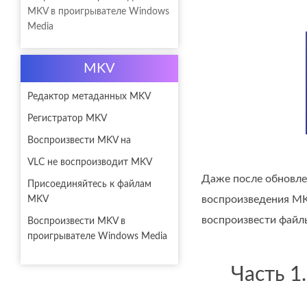
MKV в проигрывателе Windows
Media
MKV
Редактор метаданных MKV
Регистратор MKV
Воспроизвести MKV на
VLC не воспроизводит MKV
Даже после обновле
Присоединяйтесь к файлам
воспроизведения MKV
MKV
воспроизвести файл
Воспроизвести MKV в
проигрывателе Windows Media
Часть 1