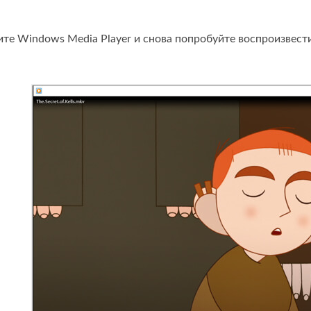
ите Windows Media Player и снова попробуйте воспроизвест