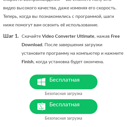
видео высокого качества, даже изменяя его скорость.
Теперь, когда вы познакомились с программой, шаги
ниже помогут вам освоить её использование.
Шаг 1.
Скачайте
Video Converter Ultimate
, нажав
Free
Download
. После завершения загрузки
установите программу на компьютер и нажмите
Finish
, когда установка будет окончена.
Бесплатная
загрузка
Безопасная загрузка
Для Windows 7 или более
поздних версий
Бесплатная
загрузка
Безопасная загрузка
Для MacOS 10.7 или более
поздних версий