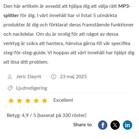
Den här artikeln är avsedd att hjälpa dig att välja rätt
MP3-
splitter
för dig. I vårt innehåll har vi listat 5 utmärkta
produkter åt dig och förklarat deras framstående funktioner
och nackdelar. Om du är orolig för att något av dessa
verktyg är svåra att hantera, hänvisa gärna till vår specifika
steg-för-steg-guide. Vi hoppas att vårt innehåll har hjälpt dig
att lösa ditt problem.
Jeric Dayrit
23 maj 2025
Ljudredigering
Excellent
1
2
3
4
5
Betyg: 4,9 / 5 (baserat på 330 röster)
Share to