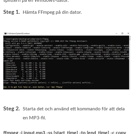
splittern på en Windows-dator.
Steg 1.
Hämta FFmpeg på din dator.
Steg 2.
Starta det och använd ett kommando för att dela
en MP3-fil.
ffmpeg -i input.mp3 -ss [start_time] -to [end_time] -c copy