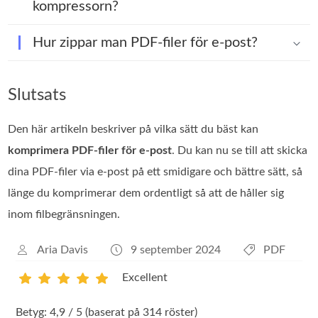
kompressorn?
Hur zippar man PDF-filer för e-post?
Slutsats
Den här artikeln beskriver på vilka sätt du bäst kan
komprimera PDF‑filer för e‑post
. Du kan nu se till att skicka
dina PDF‑filer via e‑post på ett smidigare och bättre sätt, så
länge du komprimerar dem ordentligt så att de håller sig
inom filbegränsningen.
Aria Davis
9 september 2024
PDF
Excellent
1
2
3
4
5
Betyg: 4,9 / 5 (baserat på 314 röster)