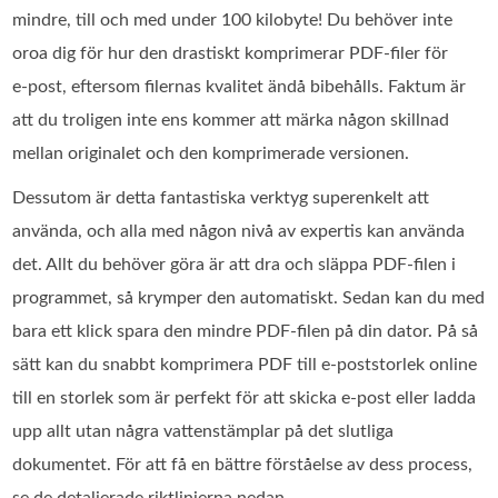
mindre, till och med under 100 kilobyte! Du behöver inte
oroa dig för hur den drastiskt komprimerar PDF‑filer för
e‑post, eftersom filernas kvalitet ändå bibehålls. Faktum är
att du troligen inte ens kommer att märka någon skillnad
mellan originalet och den komprimerade versionen.
Dessutom är detta fantastiska verktyg superenkelt att
använda, och alla med någon nivå av expertis kan använda
det. Allt du behöver göra är att dra och släppa PDF-filen i
programmet, så krymper den automatiskt. Sedan kan du med
bara ett klick spara den mindre PDF-filen på din dator. På så
sätt kan du snabbt komprimera PDF till e-poststorlek online
till en storlek som är perfekt för att skicka e-post eller ladda
upp allt utan några vattenstämplar på det slutliga
dokumentet. För att få en bättre förståelse av dess process,
se de detaljerade riktlinjerna nedan.