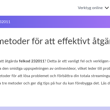
Verktyg online
232011
metoder för att effektivt åt
 att åtgärda
felkod 232011
? Detta är ett vanligt fel och verkligen
a den smidiga uppspelningen av onlinevideor, vilket leder till pr
metoder för att lösa problemet och förbättra din totala streaming
a tre metoder och ger dig tips på hur du kan förebygga det. Läs d