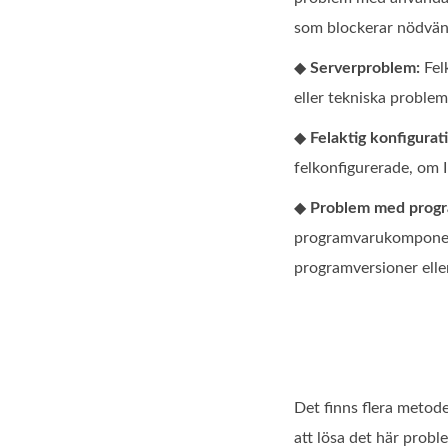
som blockerar nödvä
◆
Serverproblem:
Fel
eller tekniska problem
◆
Felaktig konfigurat
felkonfigurerade, om 
◆
Problem med progr
programvarukomponente
programversioner eller
Det finns flera metode
att lösa det här probl