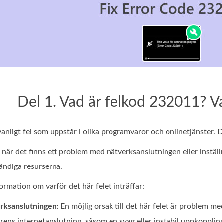
Del 1. Vad är felkod 232011? V
anligt fel som uppstår i olika programvaror och onlinetjänster. D
 när det finns ett problem med nätverksanslutningen eller inställn
ändiga resurserna.
rmation om varför det här felet inträffar:
rksanslutningen:
En möjlig orsak till det här felet är problem m
ns internetanslutning, såsom en svag eller instabil uppkopplin