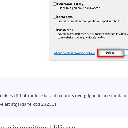
okies förbättrar inte bara din dators övergripande prestanda ut
ive att åtgärda felkod 232011.