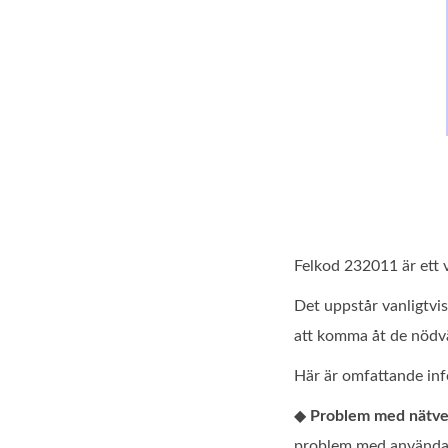
Felkod 232011 är ett v
Det uppstår vanligtvis
att komma åt de nödv
Här är omfattande info
◆
Problem med nätve
problem med användare