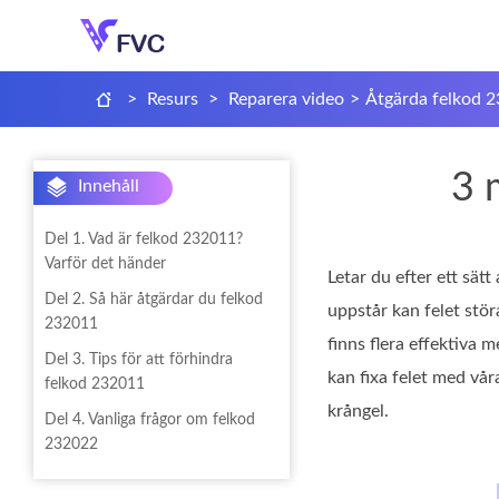
>
Resurs
>
Reparera video
>
Åtgärda felkod 
3 
Innehåll
Del 1. Vad är felkod 232011?
Varför det händer
Letar du efter ett sätt
Del 2. Så här åtgärdar du felkod
uppstår kan felet stör
232011
finns flera effektiva 
Del 3. Tips för att förhindra
kan fixa felet med vår
felkod 232011
krångel.
Del 4. Vanliga frågor om felkod
232022