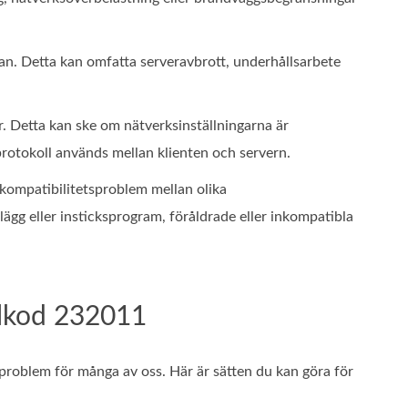
n. Detta kan omfatta serveravbrott, underhållsarbete
r. Detta kan ske om nätverksinställningarna är
protokoll används mellan klienten och servern.
ompatibilitetsproblem mellan olika
gg eller insticksprogram, föråldrade eller inkompatibla
elkod 232011
t problem för många av oss. Här är sätten du kan göra för