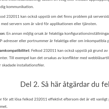
ndig kommunikation.
kod 232011 kan också uppstå om det finns problem på serversida
 med servern som är värd för applikationen eller tjänsten.
ion:
En annan möjlig orsak är felaktiga konfigurationsinställninga
IP-adresser eller portnummer är felaktiga eller om inkompatibla 
amkompatibilitet:
Felkod 232011 kan också uppstå på grund av k
r. Till exempel kan det orsakas av konflikter med webbläsartillä
 skadade installationsfiler.
Del 2. Så här åtgärdar du f
r för att lösa felkod 232011 effektivt eftersom det är ett vanlig
emet.