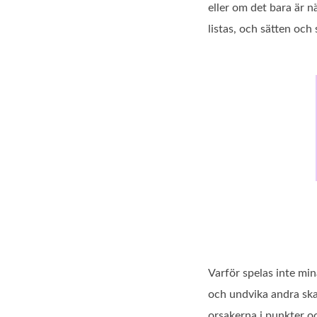
eller om det bara är nä
listas, och sätten och 
Varför spelas inte min
och undvika andra skad
orsakerna i punkter oc