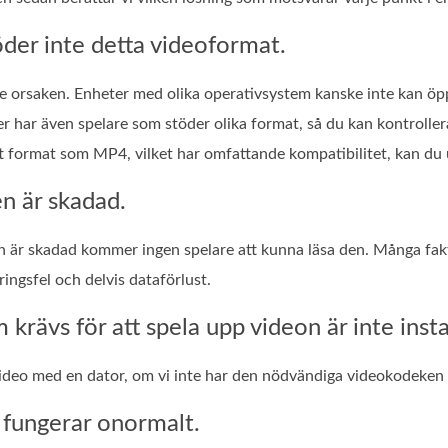
öder inte detta videoformat.
te orsaken. Enheter med olika operativsystem kanske inte kan öpp
er har även spelare som stöder olika format, så du kan kontrolle
t format som MP4, vilket har omfattande kompatibilitet, kan du 
en är skadad.
on är skadad kommer ingen spelare att kunna läsa den. Många fakt
ingsfel och delvis dataförlust.
krävs för att spela upp videon är inte insta
video med en dator, om vi inte har den nödvändiga videokodeken i
 fungerar onormalt.