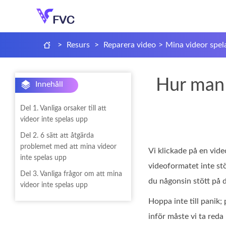
>
Resurs
>
Reparera video
>
Mina videor spel
Hur man 
Innehåll
Del 1. Vanliga orsaker till att
videor inte spelas upp
Del 2. 6 sätt att åtgärda
problemet med att mina videor
Vi klickade på en vide
inte spelas upp
videoformatet inte stö
Del 3. Vanliga frågor om att mina
du någonsin stött på d
videor inte spelas upp
Hoppa inte till panik
inför måste vi ta reda