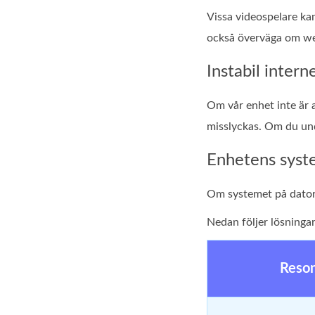
Vissa videospelare kan
också överväga om we
Instabil intern
Om vår enhet inte är a
misslyckas. Om du und
Enhetens syst
Om systemet på datorn
Nedan följer lösninga
Reso