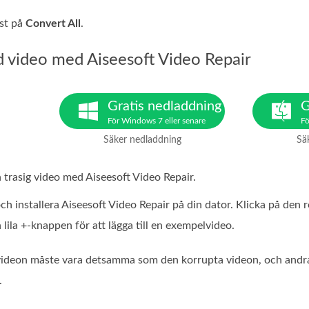
sist på
Convert All
.
d video med Aiseesoft Video Repair
Gratis nedladdning
G
För Windows 7 eller senare
Fö
Säker nedladdning
Sä
 trasig video med Aiseesoft Video Repair.
och installera Aiseesoft Video Repair på din dator. Klicka på de
 lila +-knappen för att lägga till en exempelvideo.
deon måste vara detsamma som den korrupta videon, och andra p
.