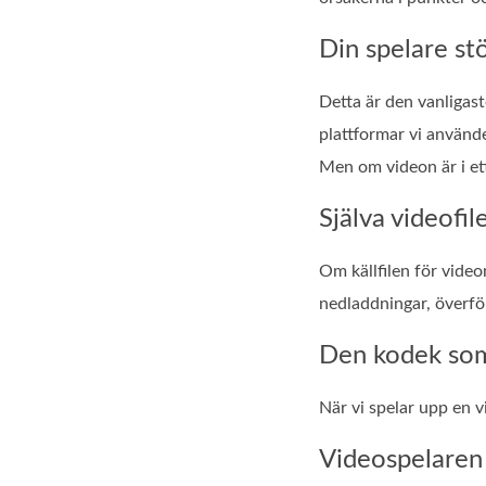
Din spelare st
Detta är den vanligas
plattformar vi använd
Men om videon är i et
Själva videofil
Om källfilen för vide
nedladdningar, överför
Den kodek som 
När vi spelar upp en 
Videospelaren