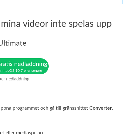
 mina videor inte spelas upp
Ultimate
ratis nedladdning
r macOS 10.7 eller senare
ker nedladdning
 Öppna programmet och gå till gränssnittet
Converter
.
t eller mediaspelare.