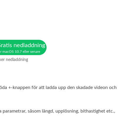
ratis nedladdning
r macOS 10.7 eller senare
ker nedladdning
n röda +-knappen för att ladda upp den skadade videon och
arametrar, såsom längd, upplösning, bithastighet etc.,