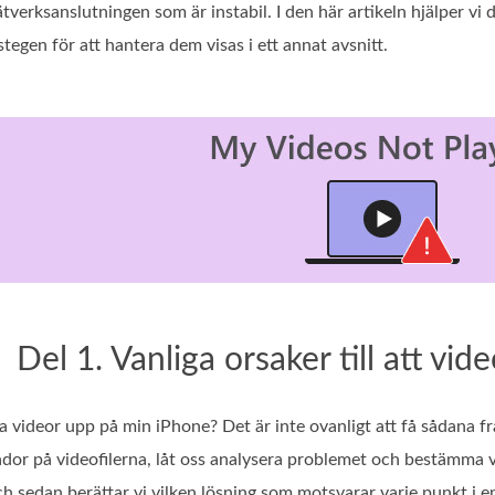
tverksanslutningen som är instabil. I den här artikeln hjälper vi 
stegen för att hantera dem visas i ett annat avsnitt.
Del 1. Vanliga orsaker till att vid
a videor upp på min iPhone? Det är inte ovanligt att få sådana frå
or på videofilerna, låt oss analysera problemet och bestämma vil
h sedan berättar vi vilken lösning som motsvarar varje punkt i en