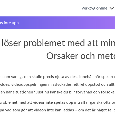
Verktyg online
as inte upp
löser problemet med att mina
Orsaker och met
o som vanligt och skulle precis njuta av dess innehåll när spelare
ddes, videouppspelningen misslyckades, ett fel uppstod och allt 
en här situationen? Just nu kanske du blir förvånad och försöker 
; problemet med att
videor inte spelas upp
inträffar ganska ofta oc
 på vad som gör att videon inte kan laddas – om det är något fel 