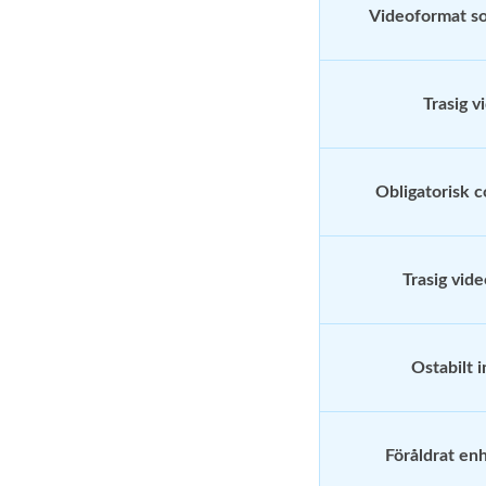
Videoformat so
Trasig v
Obligatorisk 
Trasig vid
Ostabilt 
Föråldrat en