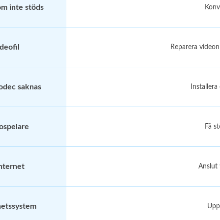
m inte stöds
Konv
ideofil
Reparera videon 
codec saknas
Installera
eospelare
Få st
internet
Anslut t
hetssystem
Uppd