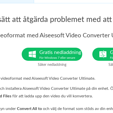
sätt att åtgärda problemet med att
deoformat med Aiseesoft Video Converter 
Gratis nedladdning
G
För Windows 7 eller senare
Fö
Säker nedladdning
Sä
 videoformat med Aiseesoft Video Converter Ultimate.
och installera Aiseesoft Video Converter Ultimate på din enhet.
d Files
för att ladda upp den video du vill konvertera.
nyn under
Convert All to
och välj de format som stöds av din enhe