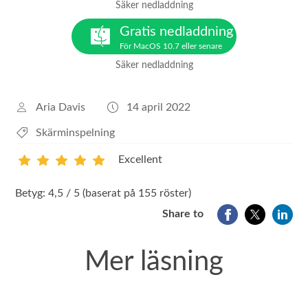
Säker nedladdning
Gratis nedladdning
För MacOS 10.7 eller senare
Säker nedladdning
Aria Davis
14 april 2022
Skärminspelning
Excellent
1
2
3
4
5
Betyg: 4,5 / 5 (baserat på 155 röster)
Share to
Mer läsning