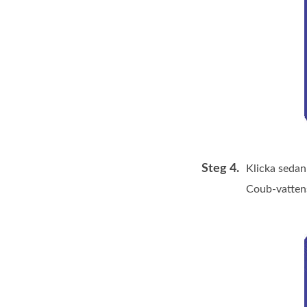
Steg 4.
Klicka seda
Coub‑vattens