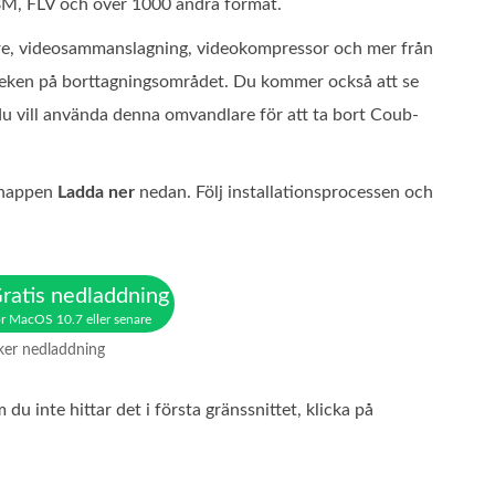
M, FLV och över 1000 andra format.
are, videosammanslagning, videokompressor och mer från
orleken på borttagningsområdet. Du kommer också att se
 du vill använda denna omvandlare för att ta bort Coub-
 knappen
Ladda ner
nedan. Följ installationsprocessen och
ratis nedladdning
r MacOS 10.7 eller senare
ker nedladdning
u inte hittar det i första gränssnittet, klicka på