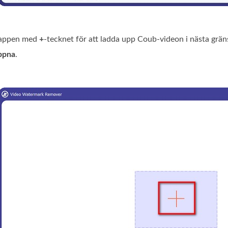
nappen med
+
-tecknet för att ladda upp Coub‑videon i nästa gräns
ppna
.