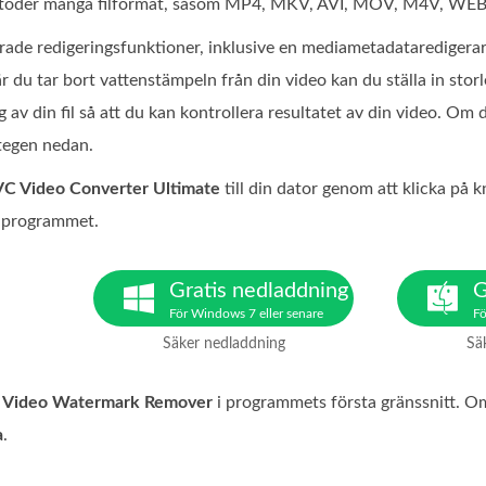
 stöder många filformat, såsom MP4, MKV, AVI, MOV, M4V, WEB
rade redigeringsfunktioner, inklusive en mediametadatarediger
r du tar bort vattenstämpeln från din video kan du ställa in st
av din fil så att du kan kontrollera resultatet av din video. Om
stegen nedan.
C Video Converter Ultimate
till din dator genom att klicka på
n programmet.
Gratis nedladdning
G
För Windows 7 eller senare
Fö
Säker nedladdning
Sä
l
Video Watermark Remover
i programmets första gränssnitt. Om d
a
.