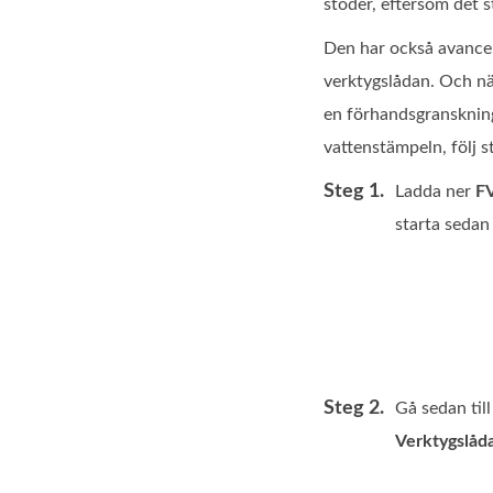
stöder, eftersom det
Den har också avance
verktygslådan. Och nä
en förhandsgranskning 
vattenstämpeln, följ 
Steg 1.
Ladda ner
FV
starta seda
Steg 2.
Gå sedan til
Verktygslåd