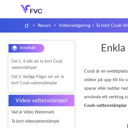
>
Resurs
>
Videoredigering
>
Ta bort Coub W
Enkla 
Innehåll
Del 1. 4 sätt att ta bort Coub
vattenstämpel
Coub är en webbplats 
Del 2. Vanliga frågor om att ta
videor på upp till tio
bort Coub-vattenstämplar
sparar eller laddar n
använda ett verktyg so
Video vattenstämpel
Coub‑vattenstämplar
Vad är Video Watermark
Ta bort videovattenstämpel