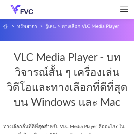
>
ทรัพยากร
>
ผู้เล่น
>
ทางเลือก VLC Media Player
VLC Media Player - บท
วิจารณ์สั้น ๆ เครื่องเล่น
วิดีโอและทางเลือกที่ดีที่สุด
บน Windows และ Mac
ทางเลือกอื่นที่ดีที่สุดสำหรับ VLC Media Player คืออะไร? ใน