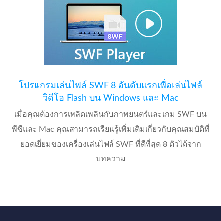
โปรแกรมเล่นไฟล์ SWF 8 อันดับแรกเพื่อเล่นไฟล์
วิดีโอ Flash บน Windows และ Mac
เมื่อคุณต้องการเพลิดเพลินกับภาพยนตร์และเกม SWF บน
พีซีและ Mac คุณสามารถเรียนรู้เพิ่มเติมเกี่ยวกับคุณสมบัติที่
ยอดเยี่ยมของเครื่องเล่นไฟล์ SWF ที่ดีที่สุด 8 ตัวได้จาก
บทความ