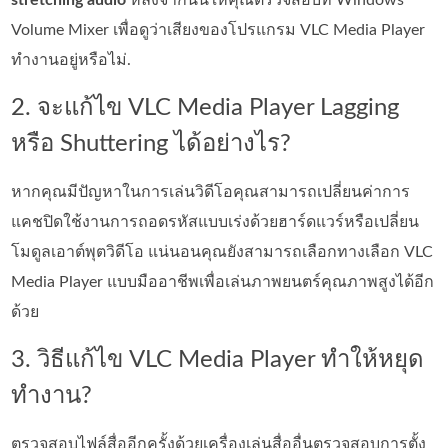
stretching audio
หลังจากนั้นให้คุณตรวจสอบที่ Windows
Volume Mixer เพื่อดูว่าเสียงของโปรแกรม VLC Media Player
ทำงานอยู่หรือไม่.
2. จะแก้ไข VLC Media Player Lagging
หรือ Shuttering ได้อย่างไร?
หากคุณมีปัญหาในการเล่นวิดีโอคุณสามารถเปลี่ยนค่าการ
แคชปิดใช้งานการถอดรหัสแบบเร่งด้วยฮาร์ดแวร์หรือเปลี่ยน
โมดูลเอาต์พุตวิดีโอ แน่นอนคุณยังสามารถเลือกทางเลือก VLC
Media Player แบบมืออาชีพเพื่อเล่นภาพยนตร์คุณภาพสูงได้อีก
ด้วย
3. วิธีแก้ไข VLC Media Player ทำให้หยุด
ทำงาน?
ตรวจสอบไฟล์สื่ออีกครั้งด้วยเครื่องเล่นสื่ออื่นตรวจสอบการตั้ง