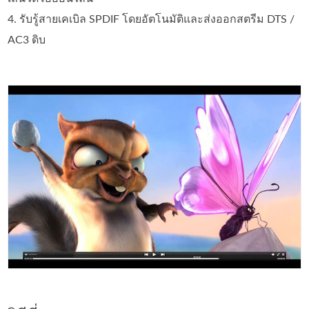
4. รับรู้สายเคเบิล SPDIF โดยอัตโนมัติและส่งออกสตรีม DTS /
AC3 ดิบ