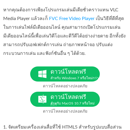
หากคุณต้องการเพียงโปรแกรมเล่นมีเดียชั่วคราวแทน VLC
Media Player แล้วละก็
FVC Free Video Player
เป็นวิธีที่ดีที่สุด
ในการเล่นไฟล์มีเดียออนไลน์ คุณสามารถเปิดโปรแกรมเล่น
มีเดียออนไลน์นี้เพื่อเล่นวิดีโอและดีวีดีได้อย่างง่ายดาย อีกทั้งยัง
สามารถปรับเอฟเฟกต์การเล่น ถ่ายภาพหน้าจอ ปรับแต่ง
กระบวนการเล่น และฟังก์ชันอื่น ๆ ได้ด้วย.
ดาวน์โหลดฟรี
สำหรับ Windows 7 หรือใหม่กว่า
ดาวน์โหลดอย่างปลอดภัย
ดาวน์โหลดฟรี
สำหรับ MacOS 10.7 หรือใหม่
กว่า
ดาวน์โหลดอย่างปลอดภัย
1. จัดเตรียมเครื่องเล่นสื่อที่ใช้ HTML5 สำหรับรูปแบบสื่อส่วน