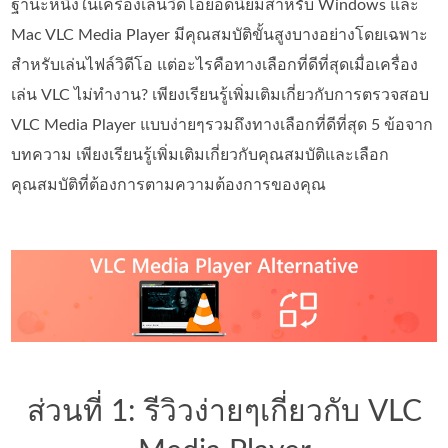
ฐานะหนึ่งในเครื่องเล่นวิดีโอยอดนิยมสำหรับ Windows และ
Mac VLC Media Player มีคุณสมบัติขั้นสูงบางอย่างโดยเฉพาะ
สำหรับเล่นไฟล์วิดีโอ แต่อะไรคือทางเลือกที่ดีที่สุดเมื่อเครื่อง
เล่น VLC ไม่ทำงาน? เพียงเรียนรู้เพิ่มเติมเกี่ยวกับการตรวจสอบ
VLC Media Player แบบง่ายๆรวมถึงทางเลือกที่ดีที่สุด 5 ข้อจาก
บทความ เพียงเรียนรู้เพิ่มเติมเกี่ยวกับคุณสมบัติและเลือก
คุณสมบัติที่ต้องการตามความต้องการของคุณ
ส่วนที่ 1: รีวิวง่ายๆเกี่ยวกับ VLC