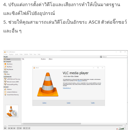
4. ปรับแต่งการตั้งค่าวิดีโอและเสียงการทำให้เป็นมาตรฐาน
และซิงค์ไฟล์ไปยังอุปกรณ์
5. ช่วยให้คุณสามารถเล่นวิดีโอเป็นอักขระ ASCII ตัวต่อจิ๊กซอว์
และอื่น ๆ