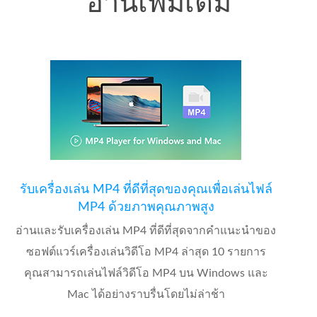
อ่านเพิ่มเติม
รับเครื่องเล่น MP4 ที่ดีที่สุดของคุณเพื่อเล่นไฟล์
MP4 ด้วยภาพคุณภาพสูง
อ่านและรับเครื่องเล่น MP4 ที่ดีที่สุดจากคำแนะนำของ
ซอฟต์แวร์เครื่องเล่นวิดีโอ MP4 ล่าสุด 10 รายการ
คุณสามารถเล่นไฟล์วิดีโอ MP4 บน Windows และ
Mac ได้อย่างราบรื่นโดยไม่ล่าช้า