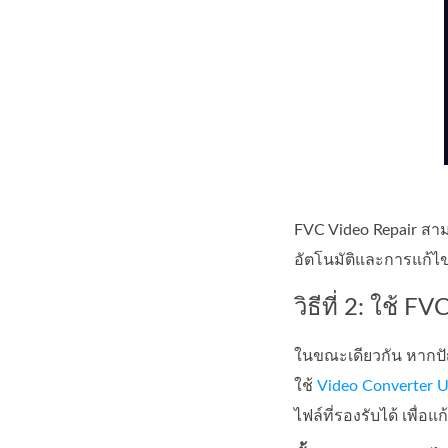
FVC Video Repair สาม
อัตโนมัติและการแก้ไ
วิธีที่ 2: ใช้ 
ในขณะเดียวกัน หากปั
ใช้
Video Converter U
ไฟล์ที่รองรับได้ เพื่อ