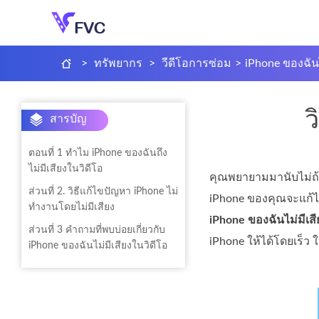
>
ทรัพยากร
>
วีดีโอการซ่อม
>
iPhone ของฉันไ
ว
สารบัญ
ตอนที่ 1 ทำไม iPhone ของฉันถึง
ไม่มีเสียงในวิดีโอ
คุณพยายามมานับไม่ถ้วน
ส่วนที่ 2. วิธีแก้ไขปัญหา iPhone ไม่
iPhone ของคุณจะแก้ไขไม
ทำงานโดยไม่มีเสียง
iPhone ของฉันไม่มีเสี
ส่วนที่ 3 คำถามที่พบบ่อยเกี่ยวกับ
iPhone ให้ได้โดยเร็ว
iPhone ของฉันไม่มีเสียงในวิดีโอ