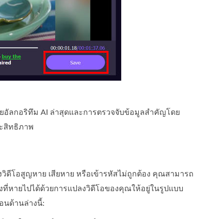
วยอัลกอริทึม AI ล่าสุดและการตรวจจับข้อมูลสำคัญโดย
ะสิทธิภาพ
ดีโอสูญหาย เสียหาย หรือเข้ารหัสไม่ถูกต้อง คุณสามารถ
ียงที่หายไปได้ด้วยการแปลงวิดีโอของคุณให้อยู่ในรูปแบบ
อนด้านล่างนี้: