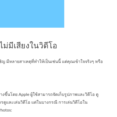
ม่มีเสียงในวิดีโอ
ญ มีหลายสาเหตุที่ทำให้เป็นเช่นนี้ แต่คุณเข้าใจจริงๆ หรือ
างขึ้นโดย Apple ผู้ใช้สามารถจัดเก็บรูปภาพและวิดีโอ ดู
ารดูและเล่นวิดีโอ แต่ในบางกรณี การเล่นวิดีโอใน
Photos: