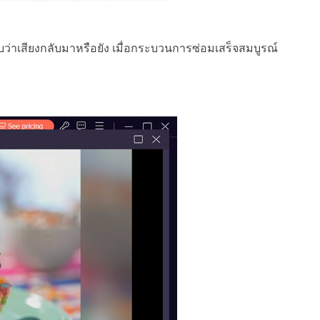
บว่าเสียงกลับมาหรือยัง เมื่อกระบวนการซ่อมเสร็จสมบูรณ์