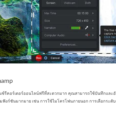
champ
นช์รีคอร์เดอร์ออนไลน์ฟรีที่สะดวกมาก คุณสามารถใช้บันทึกและอั
้อมฟังก์ชันมากมาย เช่น การใช้ไมโครโฟนภายนอก การเลือกระดับค