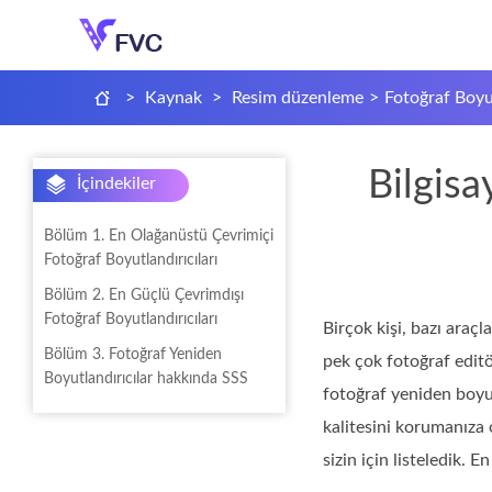
>
Kaynak
>
Resim düzenleme
>
Fotoğraf Boyu
Bilgisa
İçindekiler
Bölüm 1. En Olağanüstü Çevrimiçi
Fotoğraf Boyutlandırıcıları
Bölüm 2. En Güçlü Çevrimdışı
Fotoğraf Boyutlandırıcıları
Birçok kişi, bazı araçl
Bölüm 3. Fotoğraf Yeniden
pek çok fotoğraf editö
Boyutlandırıcılar hakkında SSS
fotoğraf yeniden boyutl
kalitesini korumanıza 
sizin için listeledik. 