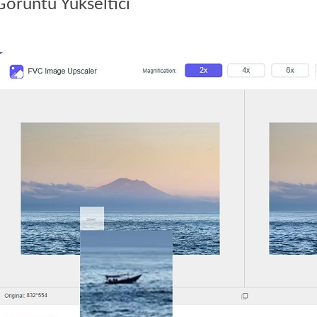
örüntü Yükseltici