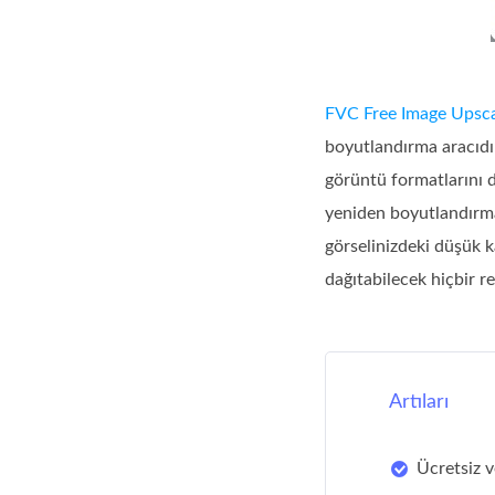
FVC Free Image Upsca
boyutlandırma aracıdır
görüntü formatlarını d
yeniden boyutlandırmak
görselinizdeki düşük ka
dağıtabilecek hiçbir r
Artıları
Ücretsiz v