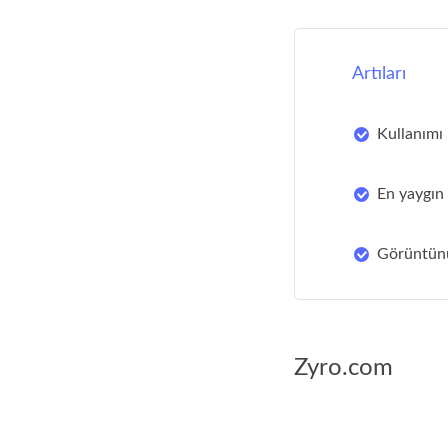
Artıları
Kullanımı 
En yaygın 
Görüntünüz
Zyro.com