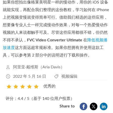
如果你想拍出像格莱美明星一样的慢动作，用你的 iOS 设备
就能实现，再配合我们整理的这份教程，学习如何在 iPhone
上把视频变慢就变得简单可行。借助我们精选的这些应用，
想要像专业人士一样完成慢动作效果，对每一个热爱慢动作
视频的人来说都触手可及。尽管这些应用都很不错，但仍然
不得不承认，
FVC Video Converter Ultimate
在
降低视频播
放速度
这方面远超常规标准。如果你想拥有并使用这款工
具，可以参考第 2 部分中的说明进行下载和操作。
阿里亚·戴维斯（Aria Davis）
2022 年 5 月 16 日
视频编辑
优秀的
1
2
3
4
5
评分：4.4 / 5（基于 140 位用户投票）
Share to