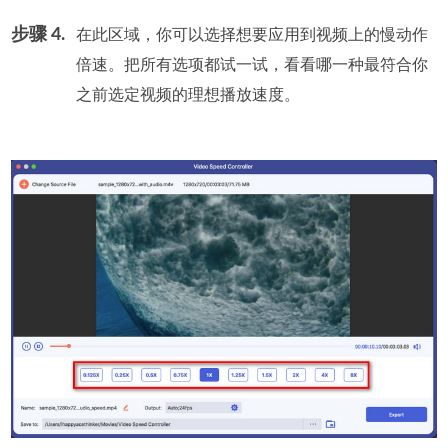
步骤 4.
在此区域，你可以选择想要应用到视频上的慢动作
倍速。把所有选项都试一试，看看哪一种最符合你
之前选定视频的理想播放速度。