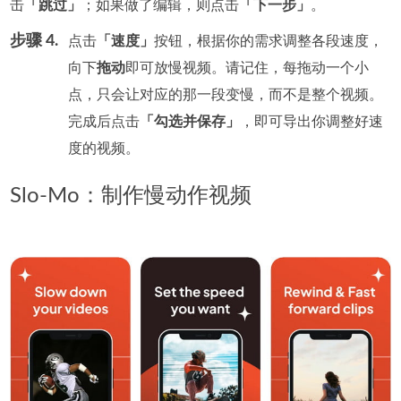
击
「跳过」
；如果做了编辑，则点击
「下一步」
。
步骤 4.
点击
「速度」
按钮，根据你的需求调整各段速度，
向下
拖动
即可放慢视频。请记住，每拖动一个小
点，只会让对应的那一段变慢，而不是整个视频。
完成后点击
「勾选并保存」
，即可导出你调整好速
度的视频。
Slo-Mo：制作慢动作视频