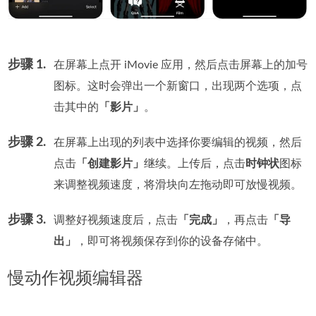
步骤 1.
在屏幕上点开 iMovie 应用，然后点击屏幕上的加号
图标。这时会弹出一个新窗口，出现两个选项，点
击其中的
「影片」
。
步骤 2.
在屏幕上出现的列表中选择你要编辑的视频，然后
点击
「创建影片」
继续。上传后，点击
时钟状
图标
来调整视频速度，将滑块向左拖动即可放慢视频。
步骤 3.
调整好视频速度后，点击
「完成」
，再点击
「导
出」
，即可将视频保存到你的设备存储中。
慢动作视频编辑器