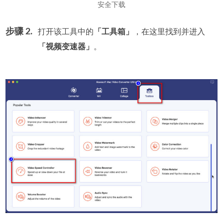
安全下载
步骤 2.
打开该工具中的
「工具箱」
，在这里找到并进入
「视频变速器」
。