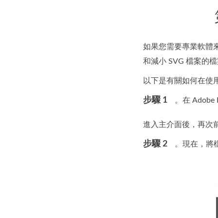
如果您需要專業軟體來壓
和減小 SVG 檔案
以下是有關如何在使用 Ado
步驟 1
。在 Adobe 
進入主介面後，再次
步驟 2
。現在，將檔案