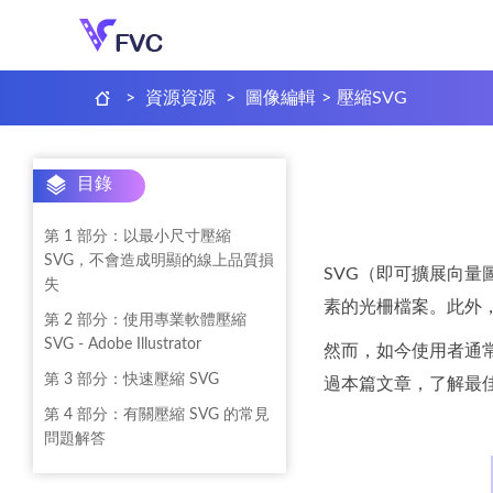
>
資源資源
>
圖像編輯
>
壓縮SVG
目錄
第 1 部分：以最小尺寸壓縮
SVG，不會造成明顯的線上品質損
SVG（即可擴展向量
失
素的光柵檔案。此外
第 2 部分：使用專業軟體壓縮
SVG - Adobe Illustrator
然而，如今使用者通常
第 3 部分：快速壓縮 SVG
過本篇文章，了解最
第 4 部分：有關壓縮 SVG 的常見
問題解答