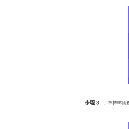
步驟 3
。等待轉換