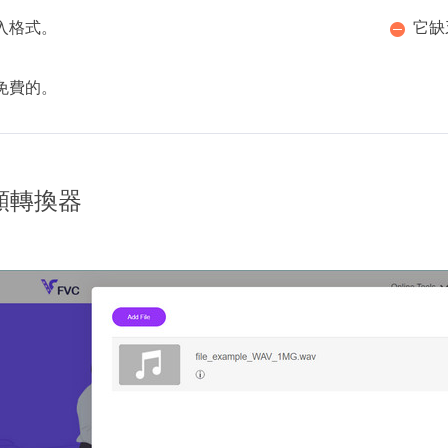
入格式。
它缺
免費的。
頻轉換器