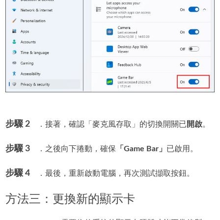
步驟 2
．接著，確認「麥克風存取」的切換開關已
開啟
。
步驟 3
．之後向下捲動，確保
「Game Bar」
已啟用。
步驟 4
．最後，重新啟動電腦，再次測試擷取按鈕。
方法三：更換新的顯示卡