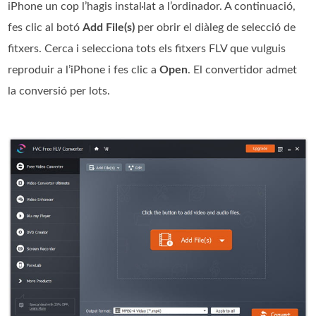
iPhone un cop l’hagis instal·lat a l’ordinador. A continuació,
fes clic al botó
Add File(s)
per obrir el diàleg de selecció de
fitxers. Cerca i selecciona tots els fitxers FLV que vulguis
reproduir a l’iPhone i fes clic a
Open
. El convertidor admet
la conversió per lots.