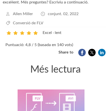
excel·lent. Més preguntes? Escriviu a continuació.
Allen Miller
conjunt. 02, 2022
Conversió de FLV
Excel · lent
1
2
3
4
5
Puntuació: 4,8 / 5 (basada en 140 vots)
Share to
Més lectura