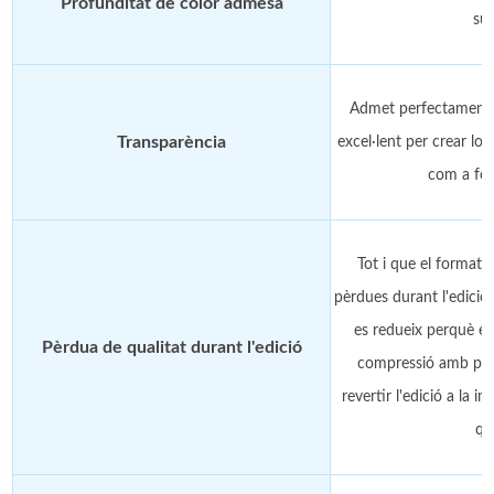
Profunditat de color admesa
sup
Admet perfectament l
Transparència
excel·lent per crear logo
com a fon
Tot i que el format 
pèrdues durant l'edició,
es redueix perquè el 
Pèrdua de qualitat durant l'edició
compressió amb pè
revertir l'edició a la i
qua