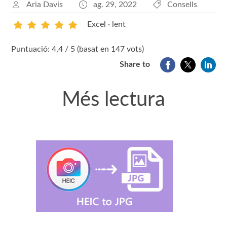
Aria Davis
ag. 29, 2022
Consells
Excel · lent
1
2
3
4
5
Puntuació: 4,4 / 5 (basat en 147 vots)
Share to
Més lectura