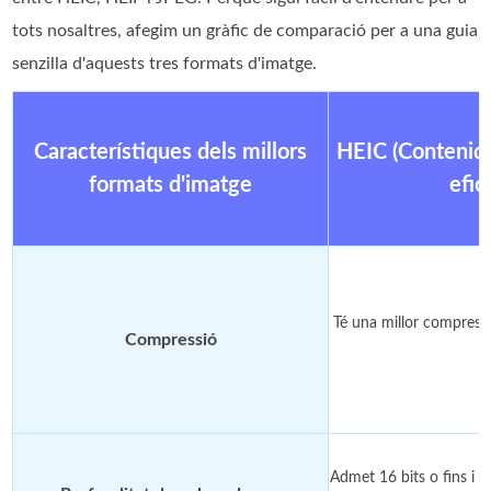
tots nosaltres, afegim un gràfic de comparació per a una guia
senzilla d'aquests tres formats d'imatge.
Característiques dels millors
HEIC (Contenido
formats d'imatge
efic
Té una millor compres
Compressió
J
Admet 16 bits o fins i t