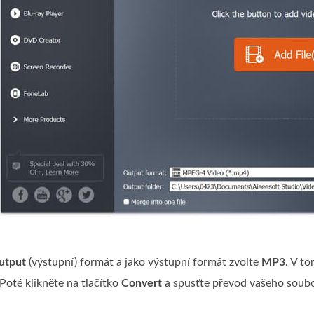
utput
(výstupní) formát a jako výstupní formát zvolte
MP3
. V t
oté klikněte na tlačítko
Convert
a spusťte převod vašeho sou