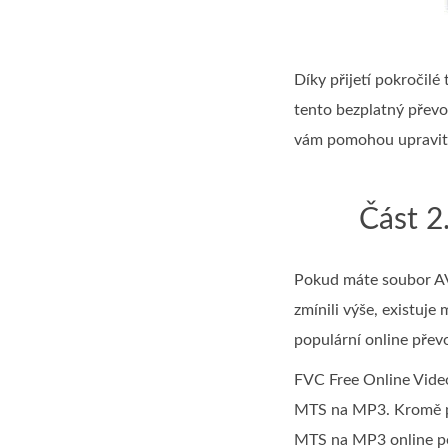
Díky přijetí pokročil
tento bezplatný převo
vám pomohou upravit z
Část 2
Pokud máte soubor AV
zmínili výše, existuj
populární online pře
FVC Free Online Video
MTS na MP3. Kromě př
MTS na MP3 online po