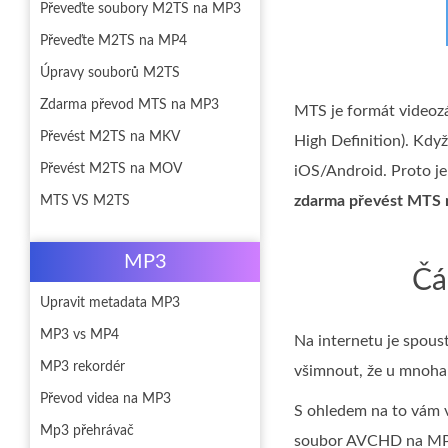
Převeďte soubory M2TS na MP3
Převeďte M2TS na MP4
Úpravy souborů M2TS
Zdarma převod MTS na MP3
MTS je formát videoz
Převést M2TS na MKV
High Definition). Kdy
Převést M2TS na MOV
iOS/Android. Proto j
zdarma převést MTS
MTS VS M2TS
MP3
Čá
Upravit metadata MP3
MP3 vs MP4
Na internetu je spou
MP3 rekordér
všimnout, že u mnoha 
Převod videa na MP3
S ohledem na to vám 
Mp3 přehrávač
soubor AVCHD na MP3 p