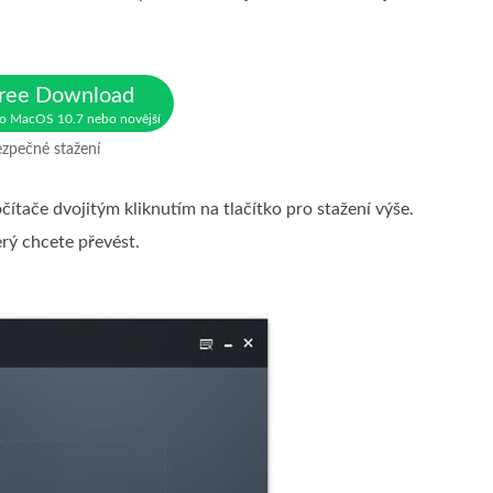
ree Download
o MacOS 10.7 nebo novější
zpečné stažení
tače dvojitým kliknutím na tlačítko pro stažení výše.
rý chcete převést.