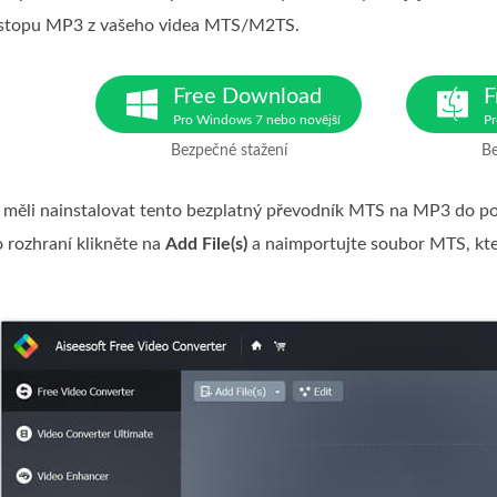
 stopu MP3 z vašeho videa MTS/M2TS.
Free Download
F
Pro Windows 7 nebo novější
Pr
Bezpečné stažení
Be
měli nainstalovat tento bezplatný převodník MTS na MP3 do počí
 rozhraní klikněte na
Add File(s)
a naimportujte soubor MTS, kte