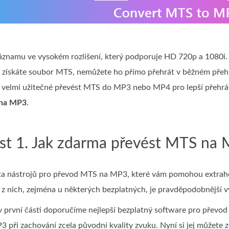
áznamu ve vysokém rozlišení, který podporuje HD 720p a 1080i
ž získáte soubor MTS, nemůžete ho přímo přehrát v běžném přehr
e velmi užitečné převést MTS do MP3 nebo MP4 pro lepší přehrá
 na MP3
.
st 1. Jak zdarma převést MTS na M
sta nástrojů pro převod MTS na MP3, které vám pomohou extra
z nich, zejména u některých bezplatných, je pravděpodobnější v
v první části doporučíme nejlepší bezplatný software pro přev
ři zachování zcela původní kvality zvuku. Nyní si jej můžete z