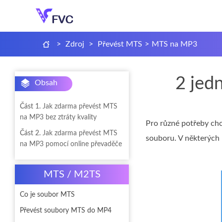
>
Zdroj
>
Převést MTS
>
MTS na MP3
2 jed
Obsah
Část 1.
Jak zdarma převést MTS
na MP3 bez ztráty kvality
Pro různé potřeby chc
Část 2.
Jak zdarma převést MTS
souboru. V některých p
na MP3 pomocí online převaděče
MTS / M2TS
Co je soubor MTS
Převést soubory MTS do MP4