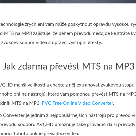
é technologie zrychlení vám může poskytnout opravdu vysokou ryc
d MTS na MP3 zajišťuje, že během převodu nedojde ke ztrátě kval
vukový soubor videa a upravit výstupní efekty.
. Jak zdarma převést MTS na MP3
CHD menší velikosti a chcete z něj extrahovat zvukovou stopu 
e mnoho online nástrojů, které vám pomohou převést MTS na MP3.
vodník MTS na MP3,
FVC Free Online Video Converter
.
 Converter je jedním z nejpopulárnějších nástrojů pro převod 
evodu souboru AVCHD umožňuje také provádět další převody med
mocí tohoto online převaděče videa.