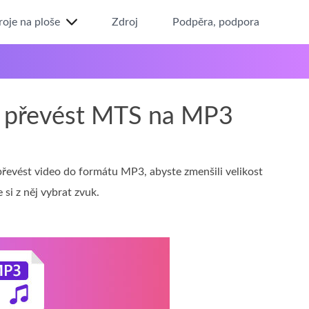
roje na ploše
Zdroj
Podpěra, podpora
a převést MTS na MP3
převést video do formátu MP3, abyste zmenšili velikost
si z něj vybrat zvuk.