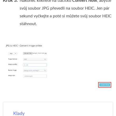
Krok 3.
Nakonec klikněte na tlačítko
Convert Now
, abyste
svůj soubor JPG převedli na soubor HEIC. Jen pár
sekund vyčkejte a poté si můžete svůj soubor HEIC
stáhnout.
Klady