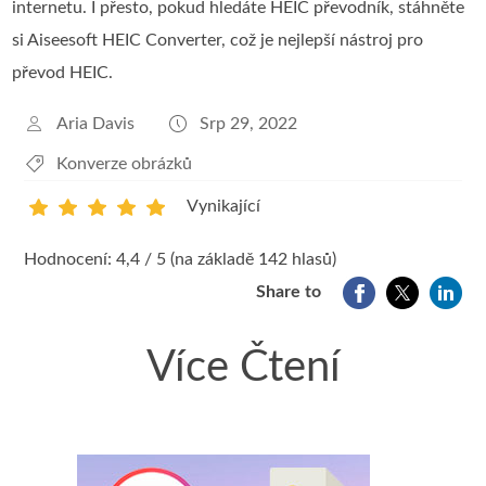
internetu. I přesto, pokud hledáte HEIC převodník, stáhněte
si Aiseesoft HEIC Converter, což je nejlepší nástroj pro
převod HEIC.
Aria Davis
Srp 29, 2022
Konverze obrázků
Vynikající
1
2
3
4
5
Hodnocení: 4,4 / 5 (na základě 142 hlasů)
Share to
Více Čtení