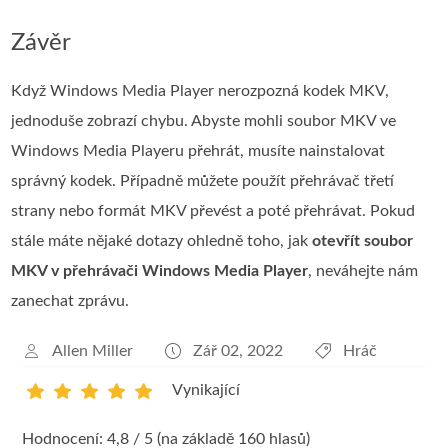
Závěr
Když Windows Media Player nerozpozná kodek MKV,
jednoduše zobrazí chybu. Abyste mohli soubor MKV ve
Windows Media Playeru přehrát, musíte nainstalovat
správný kodek. Případně můžete použít přehrávač třetí
strany nebo formát MKV převést a poté přehrávat. Pokud
stále máte nějaké dotazy ohledně toho, jak
otevřít soubor
MKV v přehrávači Windows Media Player
, neváhejte nám
zanechat zprávu.
Allen Miller
Zář 02, 2022
Hráč
Vynikající
1
2
3
4
5
Hodnocení: 4,8 / 5 (na základě 160 hlasů)