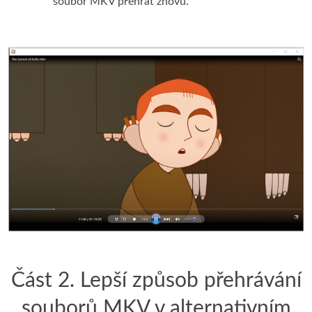
soubor MKV přehrát znovu.
Část 2. Lepší způsob přehrávání
souborů MKV v alternativním