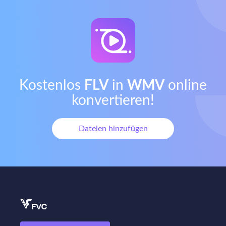
Kostenlos
FLV
in
WMV
online
konvertieren!
Dateien hinzufügen