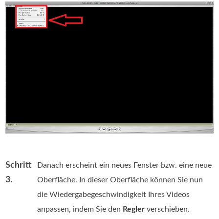
Schritt
Danach erscheint ein neues Fenster bzw. eine neue
3.
Oberfläche. In dieser Oberfläche können Sie nun
die Wiedergabegeschwindigkeit Ihres Videos
anpassen, indem Sie den
Regler
verschieben.