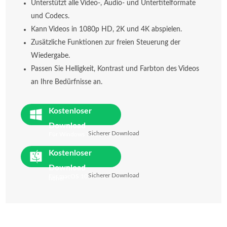
Unterstützt alle Video-, Audio- und Untertitelformate
und Codecs.
Kann Videos in 1080p HD, 2K und 4K abspielen.
Zusätzliche Funktionen zur freien Steuerung der
Wiedergabe.
Passen Sie Helligkeit, Kontrast und Farbton des Videos
an Ihre Bedürfnisse an.
Kostenloser
Download
Sicherer Download
Für Windows 7 oder höher
Kostenloser
Download
Sicherer Download
Für macOS 10.7 oder
höher