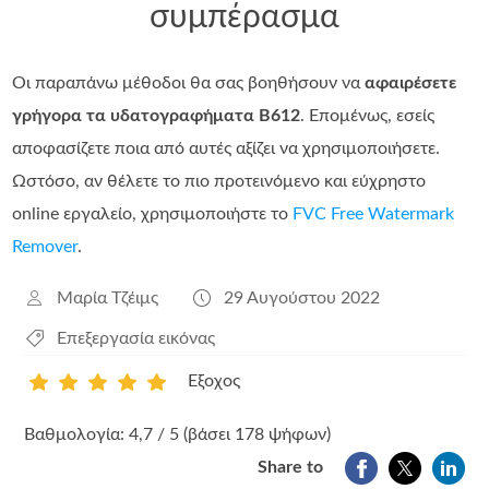
συμπέρασμα
Οι παραπάνω μέθοδοι θα σας βοηθήσουν να
αφαιρέσετε
γρήγορα τα υδατογραφήματα B612
. Επομένως, εσείς
αποφασίζετε ποια από αυτές αξίζει να χρησιμοποιήσετε.
Ωστόσο, αν θέλετε το πιο προτεινόμενο και εύχρηστο
online εργαλείο, χρησιμοποιήστε το
FVC Free Watermark
Remover
.
Μαρία Τζέιμς
29 Αυγούστου 2022
Επεξεργασία εικόνας
Εξοχος
1
2
3
4
5
Βαθμολογία: 4,7 / 5 (βάσει 178 ψήφων)
Share to