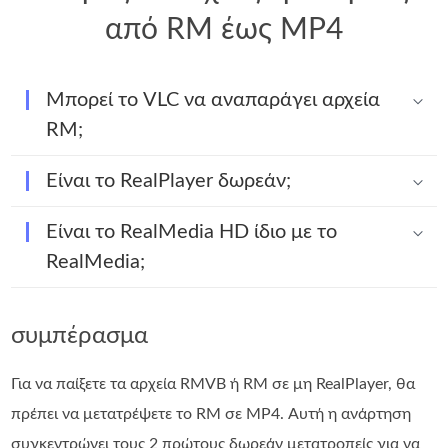
από RM έως MP4
Μπορεί το VLC να αναπαράγει αρχεία
RM;
Είναι το RealPlayer δωρεάν;
Είναι το RealMedia HD ίδιο με το
RealMedia;
συμπέρασμα
Για να παίξετε τα αρχεία RMVB ή RM σε μη RealPlayer, θα
πρέπει να μετατρέψετε το RM σε MP4. Αυτή η ανάρτηση
συγκεντρώνει τους 2 πρώτους δωρεάν μετατροπείς για να