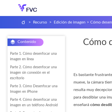
>
Recurso
>
Edición de imagen
>
Cómo desen
Cómo de
Contenido
Parte 1. Cómo desenfocar una
imagen en línea
Parte 2. Cómo desenfocar una
imagen sin conexión en el
Es bastante frustrant
escritorio
mueve, la cámara tiem
Parte 3. Cómo Desenfocar una
resulta muy decepcion
Imagen en iPhone
para desdiblar una im
Parte 4. Cómo desenfocar una
enseñará
cómo desdib
imagen en un teléfono Android