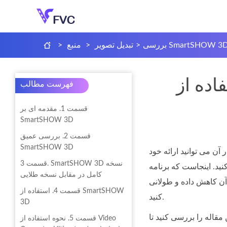
ررسی SmartSHOW 3D
>
تبدیل تصویر
>
منبع
>
Smart و به دست آوردن دانش کاربردی
فهرست مطالب
قسمت 1. مقدمه ای بر
SmartSHOW 3D
قسمت 2. بررسی عمیق
SmartSHOW 3D
ن می توانید ارائه خود
قسمت 3. SmartSHOW 3D نسخه
می شود. SmartSHOW یک برنامه سازنده نمایش اسلاید است که در آن می توانید تصاویر خود را
کامل در مقابل نسخه طلایی
 آن کاهش داده و طولانی
قسمت 4. استفاده از SmartSHOW
کنید.
3D
مقاله را بررسی کنید تا
قسمت 5. نحوه استفاده از Video