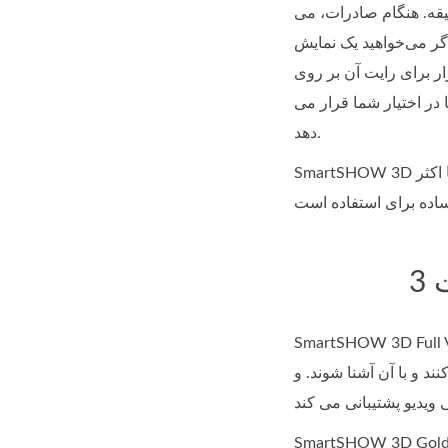
قه. هنگام صادرات، می
اگر می‌خواهید یک نمایش
اده کنید. این برنامه دارای 9 قالب فیلم است
ا در اختیار شما قرار می
دهد.
SmartSHOW 3D همچنین یکی از بهترین ها برای ایجاد نمایش اسلاید برای مبتدیان است. این نرم‌افزار از کلیپ‌های ویدیویی پشتیبانی نمی‌کند، اما اکثر
29.9 موجود است. با استفاده از 106 قالب در هنگام استفاده از این نسخه، کاربران در واقع عملکرد خوبی برای
 استفاده کنند و با آن آشنا شوند. و
SmartSHOW 3D نسخه برای دانلود در $69.95 در دسترس است و با ویزا، مستر کارت، آمکس، پی پال، بانک ترانسفر و بسیاری از شرکت های بانکی