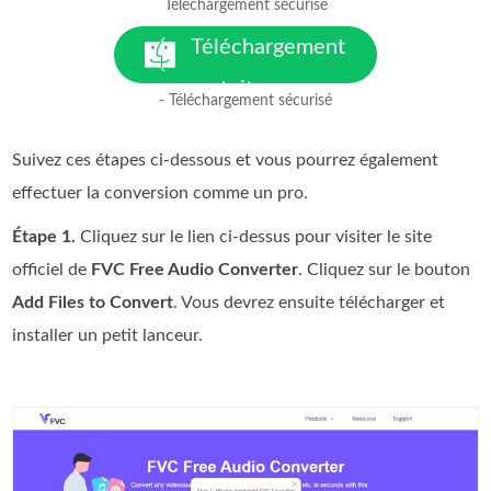
Téléchargement sécurisé
pour Windows 7 ou version
ultérieure
Téléchargement
gratuit
- Téléchargement sécurisé
pour macOS 10.7 ou version
ultérieure
Suivez ces étapes ci-dessous et vous pourrez également
effectuer la conversion comme un pro.
Étape 1.
Cliquez sur le lien ci-dessus pour visiter le site
officiel de
FVC Free Audio Converter
. Cliquez sur le bouton
Add Files to Convert
. Vous devrez ensuite télécharger et
installer un petit lanceur.