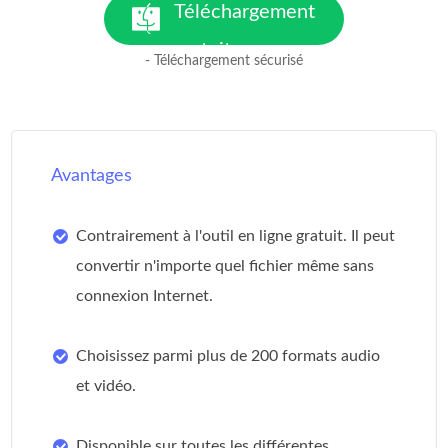
Téléchargement
gratuit
- Téléchargement sécurisé
pour macOS 10.7 ou version
ultérieure
Avantages
Contrairement à l'outil en ligne gratuit. Il peut
convertir n'importe quel fichier même sans
connexion Internet.
Choisissez parmi plus de 200 formats audio
et vidéo.
Disponible sur toutes les différentes