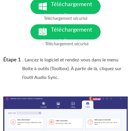
Téléchargement
gratuit
Téléchargement sécurisé
pour Windows 7 ou version
ultérieure
Téléchargement
gratuit
- Téléchargement sécurisé
pour macOS 10.7 ou version
ultérieure
Étape 1
. Lancez le logiciel et rendez-vous dans le menu
Boîte à outils (Toolbox). À partir de là, cliquez sur
l’outil Audio Sync.