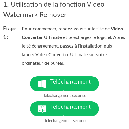
1. Utilisation de la fonction Video
Watermark Remover
Étape
Pour commencer, rendez-vous sur le site de
Video
1 :
Converter Ultimate
et téléchargez le logiciel. Après
le téléchargement, passez à l’installation puis
lancez Video Converter Ultimate sur votre
ordinateur de bureau.
Téléchargement
gratuit
Téléchargement sécurisé
pour Windows 7 ou version
ultérieure
Téléchargement
gratuit
- Téléchargement sécurisé
pour macOS 10.7 ou version
ultérieure