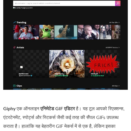
Giphy
एक ऑनलाइन
एनिमेटेड GIF एडिटर
है। यह टूल आपको रिएक्शन्स,
एंटरटेनमेंट, स्पोर्ट्स और स्टिकर्स जैसी कई तरह की सैंपल GIFs उपलब्ध
कराता है। हालांकि यह बेहतरीन GIF मेकर्स में से एक है, लेकिन इसका