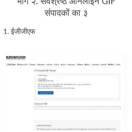
भाग २. सर्वश्रेष्ठ ऑनलाइन GIF
संपादकों का ३
1. ईजीजीएफ