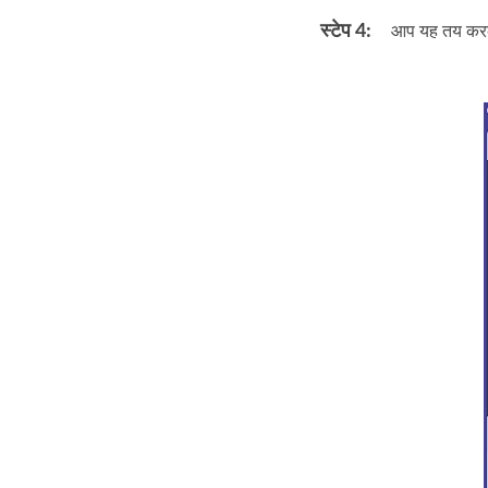
स्टेप 4:
आप यह तय करके 