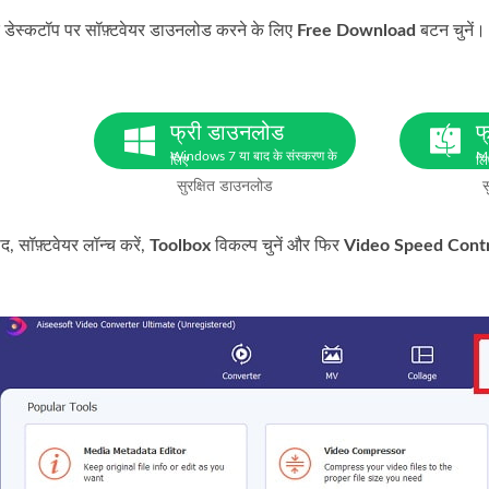
के डेस्कटॉप पर सॉफ़्टवेयर डाउनलोड करने के लिए
Free Download
बटन चुनें। 
फ्री डाउनलोड
फ
Windows 7 या बाद के संस्करण के
Ma
लिए
लि
सुरक्षित डाउनलोड
स
द, सॉफ़्टवेयर लॉन्च करें,
Toolbox
विकल्प चुनें और फिर
Video Speed Contr