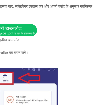
इसके बाद, सॉफ़्टवेयर इंस्टॉल करें और अपनी पसंद के अनुसार कॉन्फ़िगर
्री डाउनलोड
cOS 10.7 या बाद के संस्करण के
ए
ुरक्षित डाउनलोड
oller
का चयन करें।