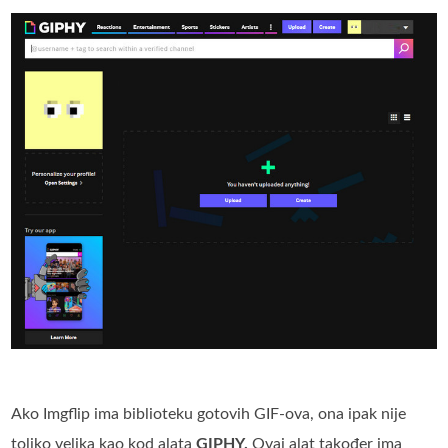
Ako Imgflip ima biblioteku gotovih GIF-ova, ona ipak nije
toliko velika kao kod alata
GIPHY.
Ovaj alat također ima