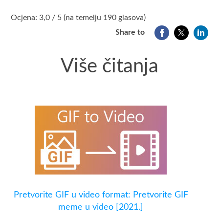
1
2
3
4
5
Ocjena: 3,0 / 5 (na temelju 190 glasova)
Share to
Više čitanja
Pretvorite GIF u video format: Pretvorite GIF
meme u video [2021.]