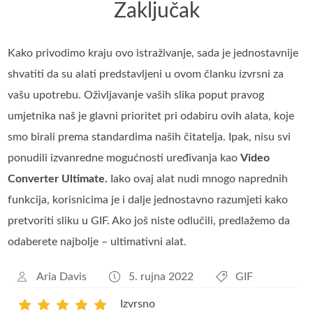
Zaključak
Kako privodimo kraju ovo istraživanje, sada je jednostavnije
shvatiti da su alati predstavljeni u ovom članku izvrsni za
vašu upotrebu. Oživljavanje vaših slika poput pravog
umjetnika naš je glavni prioritet pri odabiru ovih alata, koje
smo birali prema standardima naših čitatelja. Ipak, nisu svi
ponudili izvanredne mogućnosti uređivanja kao
Video
Converter Ultimate.
Iako ovaj alat nudi mnogo naprednih
funkcija, korisnicima je i dalje jednostavno razumjeti kako
pretvoriti sliku u GIF. Ako još niste odlučili, predlažemo da
odaberete najbolje – ultimativni alat.
Aria Davis
5. rujna 2022
GIF
Izvrsno