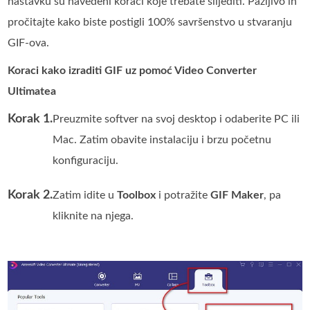
nastavku su navedeni koraci koje trebate slijediti. Pažljivo ih
pročitajte kako biste postigli 100% savršenstvo u stvaranju
GIF-ova.
Koraci kako izraditi GIF uz pomoć Video Converter
Ultimatea
Korak 1.
Preuzmite softver na svoj desktop i odaberite PC ili
Mac. Zatim obavite instalaciju i brzu početnu
konfiguraciju.
Korak 2.
Zatim idite u
Toolbox
i potražite
GIF Maker
, pa
kliknite na njega.